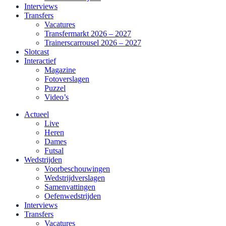
Interviews
Transfers
Vacatures
Transfermarkt 2026 – 2027
Trainerscarrousel 2026 – 2027
Slotcast
Interactief
Magazine
Fotoverslagen
Puzzel
Video’s
Actueel
Live
Heren
Dames
Futsal
Wedstrijden
Voorbeschouwingen
Wedstrijdverslagen
Samenvattingen
Oefenwedstrijden
Interviews
Transfers
Vacatures