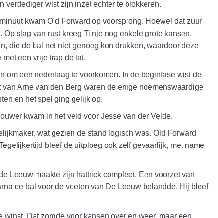
erdediger wist zijn inzet echter te blokkeren.
39e minuut kwam Old Forward op voorsprong. Hoewel dat zuur
g. Op slag van rust kreeg Tijnje nog enkele grote kansen.
, die de bal net niet genoeg kon drukken, waardoor deze
et een vrije trap de lat.
ren om een nederlaag te voorkomen. In de beginfase wist de
hot van Arne van den Berg waren de enige noemenswaardige
en en het spel ging gelijk op.
rouwer kwam in het veld voor Jesse van der Velde.
gelijkmaker, wat gezien de stand logisch was. Old Forward
egelijkertijd bleef de uitploeg ook zelf gevaarlijk, met name
r de Leeuw maakte zijn hattrick compleet. Een voorzet van
na de bal voor de voeten van De Leeuw belandde. Hij bleef
e winst. Dat zorgde voor kansen over en weer, maar een