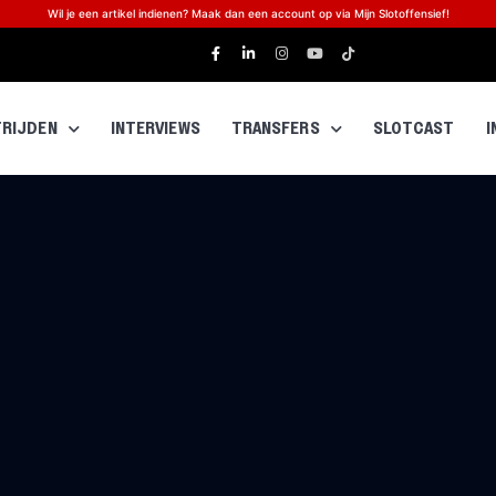
Wil je een artikel indienen? Maak dan een account op via Mijn Slotoffensief!
RIJDEN
INTERVIEWS
TRANSFERS
SLOTCAST
I