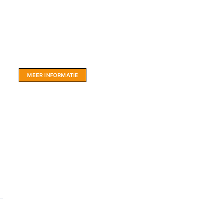
Website sponsor:
LIMBO International: WordPress specialisten uit
hartje Friesland.
MEER INFORMATIE