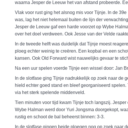
waarna Jesper de Leeuw het van afstand probeerde. Een v
Vlak voor rust ging het alsnog mis voor Tijnje. In de 
was, lag het niet helemaal buiten de lijn der verwachtin
Jesper de Leeuw gaf een harde voorzet op Wybe Halman
over het doel verdween. Ook Jesse van der Velde raakte m
In de tweede helft was duidelijk dat Tijnje moest reage
ploeg echter weinig te creëren. Een kopbal en een sc
kansen. Ook Old Forward wist nauwelijks gevaar te sticht
Na een uur spelen voerde Tijnje een wissel door: Jan B
In de slotfase ging Tijnje nadrukkelijk op zoek naar de 
hield echter goed stand en bleef georganiseerd spelen. T
via het sterk spelende middenveld.
Tien minuten voor tijd kwam Tijnje toch langszij. Jespe
Wybe Halman werd door Yuri Jongsma doorgekopt, waar
rustig en schoot de bal beheerst binnen: 3-3.
In de slotfase gingen beide ploegen nog op zoek naar d