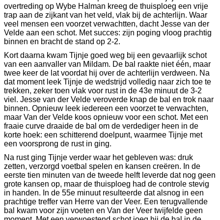
overtreding op Wybe Halman kreeg de thuisploeg een vrije
trap aan de zijkant van het veld, vlak bij de achterlijn. Waar
veel mensen een voorzet verwachtten, dacht Jesse van der
Velde aan een schot. Met succes: zijn poging vloog prachtig
binnen en bracht de stand op 2-2.
Kort daarna kwam Tijnje goed weg bij een gevaarlijk schot
van een aanvaller van Mildam. De bal raakte niet één, maar
twee keer de lat voordat hij over de achterlijn verdween. Na
dat moment leek Tijnje de wedstrijd volledig naar zich toe te
trekken, zeker toen vlak voor rust in de 43e minuut de 3-2
viel. Jesse van der Velde veroverde knap de bal en trok naar
binnen. Opnieuw leek iedereen een voorzet te verwachten,
maar Van der Velde koos opnieuw voor een schot. Met een
fraaie curve draaide de bal om de verdediger heen in de
korte hoek: een schitterend doelpunt, waarmee Tijnje met
een voorsprong de rust in ging.
Na rust ging Tijnje verder waar het gebleven was: druk
zetten, verzorgd voetbal spelen en kansen creëren. In de
eerste tien minuten van de tweede helft leverde dat nog geen
grote kansen op, maar de thuisploeg had de controle stevig
in handen. In de 55e minuut resulteerde dat alsnog in een
prachtige treffer van Herre van der Veer. Een terugvallende
bal kwam voor zijn voeten en Van der Veer twijfelde geen
moment. Met een verwoestend schot joeg hij de bal in de