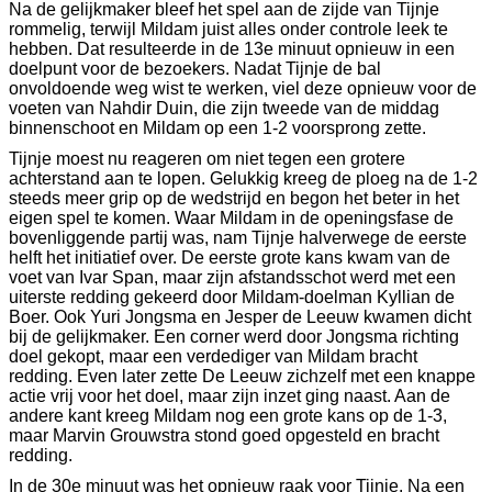
Na de gelijkmaker bleef het spel aan de zijde van Tijnje
rommelig, terwijl Mildam juist alles onder controle leek te
hebben. Dat resulteerde in de 13e minuut opnieuw in een
doelpunt voor de bezoekers. Nadat Tijnje de bal
onvoldoende weg wist te werken, viel deze opnieuw voor de
voeten van Nahdir Duin, die zijn tweede van de middag
binnenschoot en Mildam op een 1-2 voorsprong zette.
Tijnje moest nu reageren om niet tegen een grotere
achterstand aan te lopen. Gelukkig kreeg de ploeg na de 1-2
steeds meer grip op de wedstrijd en begon het beter in het
eigen spel te komen. Waar Mildam in de openingsfase de
bovenliggende partij was, nam Tijnje halverwege de eerste
helft het initiatief over. De eerste grote kans kwam van de
voet van Ivar Span, maar zijn afstandsschot werd met een
uiterste redding gekeerd door Mildam-doelman Kyllian de
Boer. Ook Yuri Jongsma en Jesper de Leeuw kwamen dicht
bij de gelijkmaker. Een corner werd door Jongsma richting
doel gekopt, maar een verdediger van Mildam bracht
redding. Even later zette De Leeuw zichzelf met een knappe
actie vrij voor het doel, maar zijn inzet ging naast. Aan de
andere kant kreeg Mildam nog een grote kans op de 1-3,
maar Marvin Grouwstra stond goed opgesteld en bracht
redding.
In de 30e minuut was het opnieuw raak voor Tijnje. Na een