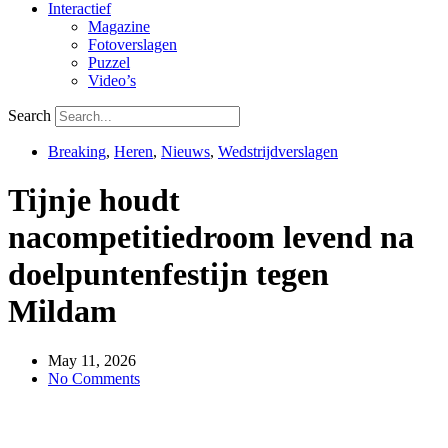
Interactief
Magazine
Fotoverslagen
Puzzel
Video’s
Search
Breaking
,
Heren
,
Nieuws
,
Wedstrijdverslagen
Tijnje houdt
nacompetitiedroom levend na
doelpuntenfestijn tegen
Mildam
May 11, 2026
No Comments