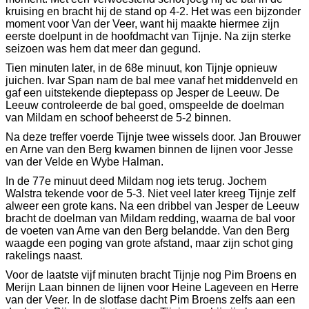
kruising en bracht hij de stand op 4-2. Het was een bijzonder
moment voor Van der Veer, want hij maakte hiermee zijn
eerste doelpunt in de hoofdmacht van Tijnje. Na zijn sterke
seizoen was hem dat meer dan gegund.
Tien minuten later, in de 68e minuut, kon Tijnje opnieuw
juichen. Ivar Span nam de bal mee vanaf het middenveld en
gaf een uitstekende dieptepass op Jesper de Leeuw. De
Leeuw controleerde de bal goed, omspeelde de doelman
van Mildam en schoof beheerst de 5-2 binnen.
Na deze treffer voerde Tijnje twee wissels door. Jan Brouwer
en Arne van den Berg kwamen binnen de lijnen voor Jesse
van der Velde en Wybe Halman.
In de 77e minuut deed Mildam nog iets terug. Jochem
Walstra tekende voor de 5-3. Niet veel later kreeg Tijnje zelf
alweer een grote kans. Na een dribbel van Jesper de Leeuw
bracht de doelman van Mildam redding, waarna de bal voor
de voeten van Arne van den Berg belandde. Van den Berg
waagde een poging van grote afstand, maar zijn schot ging
rakelings naast.
Voor de laatste vijf minuten bracht Tijnje nog Pim Broens en
Merijn Laan binnen de lijnen voor Heine Lageveen en Herre
van der Veer. In de slotfase dacht Pim Broens zelfs aan een