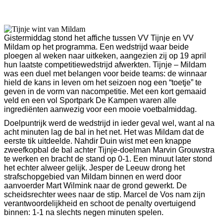
Gistermiddag stond het affiche tussen VV Tijnje en VV
Mildam op het programma. Een wedstrijd waar beide
ploegen al weken naar uitkeken, aangezien zij op 19 april
hun laatste competitiewedstrijd afwerkten. Tijnje – Mildam
was een duel met belangen voor beide teams: de winnaar
hield de kans in leven om het seizoen nog een “toetje” te
geven in de vorm van nacompetitie. Met een kort gemaaid
veld en een vol Sportpark De Kampen waren alle
ingrediënten aanwezig voor een mooie voetbalmiddag.
Doelpuntrijk werd de wedstrijd in ieder geval wel, want al na
acht minuten lag de bal in het net. Het was Mildam dat de
eerste tik uitdeelde. Nahdir Duin wist met een knappe
zweefkopbal de bal achter Tijnje-doelman Marvin Grouwstra
te werken en bracht de stand op 0-1. Een minuut later stond
het echter alweer gelijk. Jesper de Leeuw drong het
strafschopgebied van Mildam binnen en werd door
aanvoerder Mart Wilmink naar de grond gewerkt. De
scheidsrechter wees naar de stip. Marcel de Vos nam zijn
verantwoordelijkheid en schoot de penalty overtuigend
binnen: 1-1 na slechts negen minuten spelen.