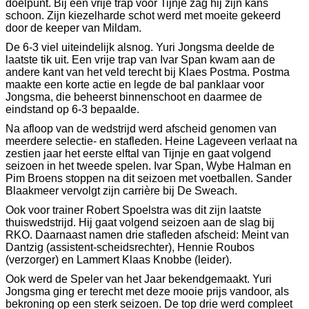
doelpunt. Bij een vrije trap voor Tijnje zag hij zijn kans
schoon. Zijn kiezelharde schot werd met moeite gekeerd
door de keeper van Mildam.
De 6-3 viel uiteindelijk alsnog. Yuri Jongsma deelde de
laatste tik uit. Een vrije trap van Ivar Span kwam aan de
andere kant van het veld terecht bij Klaes Postma. Postma
maakte een korte actie en legde de bal panklaar voor
Jongsma, die beheerst binnenschoot en daarmee de
eindstand op 6-3 bepaalde.
Na afloop van de wedstrijd werd afscheid genomen van
meerdere selectie- en stafleden. Heine Lageveen verlaat na
zestien jaar het eerste elftal van Tijnje en gaat volgend
seizoen in het tweede spelen. Ivar Span, Wybe Halman en
Pim Broens stoppen na dit seizoen met voetballen. Sander
Blaakmeer vervolgt zijn carrière bij De Sweach.
Ook voor trainer Robert Spoelstra was dit zijn laatste
thuiswedstrijd. Hij gaat volgend seizoen aan de slag bij
RKO. Daarnaast namen drie stafleden afscheid: Meint van
Dantzig (assistent-scheidsrechter), Hennie Roubos
(verzorger) en Lammert Klaas Knobbe (leider).
Ook werd de Speler van het Jaar bekendgemaakt. Yuri
Jongsma ging er terecht met deze mooie prijs vandoor, als
bekroning op een sterk seizoen. De top drie werd compleet