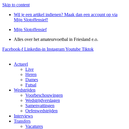
Skip to content
Wil je een artikel indienen? Maak dan een account op via
Mijn Slotoffensief!
Mijn Slotoffensief
Alles over het amateurvoetbal in Friesland e.o.
Facebook-f
Linkedin-in
Instagram
Youtube
Tiktok
Actueel
Live
Heren
Dames
Futsal
Wedstrijden
Voorbeschouwingen
Wedstrijdverslagen
Samenvattingen
Oefenwedstrijden
Interviews
Transfers
Vacatures