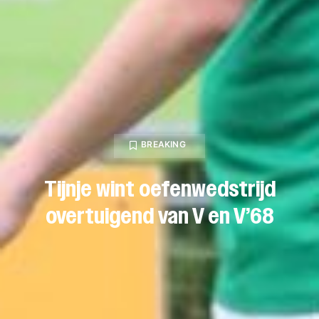
BREAKING
Tijnje wint oefenwedstrijd
overtuigend van V en V’68