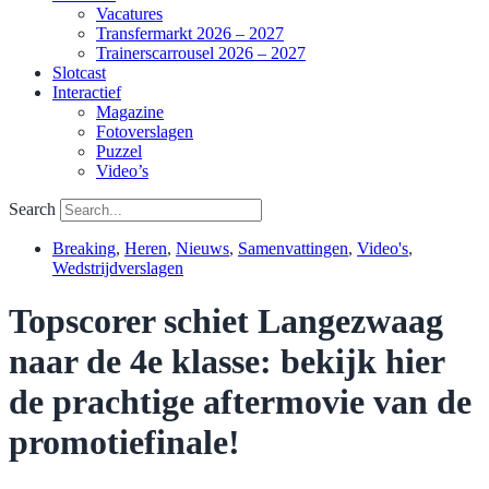
Vacatures
Transfermarkt 2026 – 2027
Trainerscarrousel 2026 – 2027
Slotcast
Interactief
Magazine
Fotoverslagen
Puzzel
Video’s
Search
Breaking
,
Heren
,
Nieuws
,
Samenvattingen
,
Video's
,
Wedstrijdverslagen
Topscorer schiet Langezwaag
naar de 4e klasse: bekijk hier
de prachtige aftermovie van de
promotiefinale!