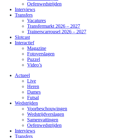
Oefenwedstrijden
Interviews
Transfers
Vacatures
Transfermarkt 2026 – 2027
Trainerscarrousel 2026 – 2027
Slotcast
Interactief
Magazine
Fotoverslagen
Puzzel
Video’s
Actueel
Live
Heren
Dames
Futsal
Wedstrijden
Voorbeschouwingen
Wedstrijdverslagen
Samenvattingen
Oefenwedstrijden
Interviews
Transfers