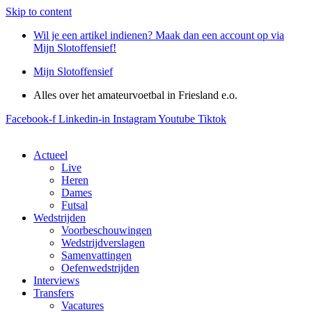
Skip to content
Wil je een artikel indienen? Maak dan een account op via
Mijn Slotoffensief!
Mijn Slotoffensief
Alles over het amateurvoetbal in Friesland e.o.
Facebook-f
Linkedin-in
Instagram
Youtube
Tiktok
Actueel
Live
Heren
Dames
Futsal
Wedstrijden
Voorbeschouwingen
Wedstrijdverslagen
Samenvattingen
Oefenwedstrijden
Interviews
Transfers
Vacatures