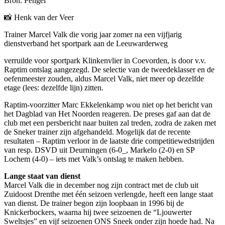
Bron: Pengel
📸 Henk van der Veer
Trainer Marcel Valk die vorig jaar zomer na een vijfjarig
dienstverband het sportpark aan de Leeuwarderweg
verruilde voor sportpark Klinkenvlier in Coevorden, is door v.v.
Raptim ontslag aangezegd. De selectie van de tweedeklasser en de
oefenmeester zouden, aldus Marcel Valk, niet meer op dezelfde
etage (lees: dezelfde lijn) zitten.
Raptim-voorzitter Marc Ekkelenkamp wou niet op het bericht van
het Dagblad van Het Noorden reageren. De preses gaf aan dat de
club met een persbericht naar buiten zal treden, zodra de zaken met
de Sneker trainer zijn afgehandeld. Mogelijk dat de recente
resultaten – Raptim verloor in de laatste drie competitiewedstrijden
van resp. DSVD uit Deurningen (6-0_, Markelo (2-0) en SP
Lochem (4-0) – iets met Valk’s ontslag te maken hebben.
Lange staat van dienst
Marcel Valk die in december nog zijn contract met de club uit
Zuidoost Drenthe met één seizoen verlengde, heeft een lange staat
van dienst. De trainer begon zijn loopbaan in 1996 bij de
Knickerbockers, waarna hij twee seizoenen de “Ljouwerter
Sweltsjes” en vijf seizoenen ONS Sneek onder zijn hoede had. Na