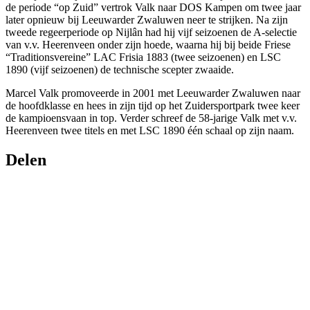
de periode “op Zuid” vertrok Valk naar DOS Kampen om twee jaar
later opnieuw bij Leeuwarder Zwaluwen neer te strijken. Na zijn
tweede regeerperiode op Nijlân had hij vijf seizoenen de A-selectie
van v.v. Heerenveen onder zijn hoede, waarna hij bij beide Friese
“Traditionsvereine” LAC Frisia 1883 (twee seizoenen) en LSC
1890 (vijf seizoenen) de technische scepter zwaaide.
Marcel Valk promoveerde in 2001 met Leeuwarder Zwaluwen naar
de hoofdklasse en hees in zijn tijd op het Zuidersportpark twee keer
de kampioensvaan in top. Verder schreef de 58-jarige Valk met v.v.
Heerenveen twee titels en met LSC 1890 één schaal op zijn naam.
Delen