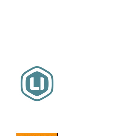
Website sponsor:
LIMBO International: WordPress specialisten uit
hartje Friesland.