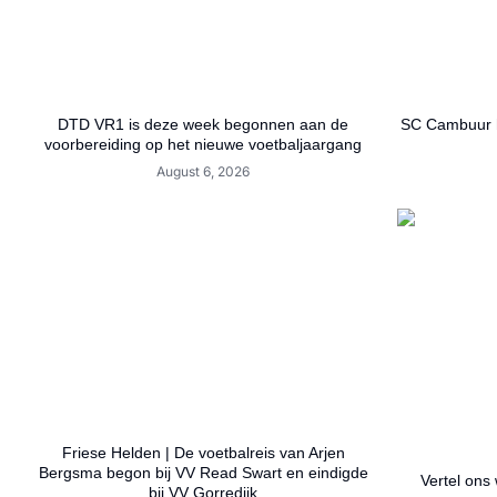
DTD VR1 is deze week begonnen aan de
SC Cambuur h
voorbereiding op het nieuwe voetbaljaargang
August 6, 2026
Friese Helden | De voetbalreis van Arjen
Bergsma begon bij VV Read Swart en eindigde
Vertel ons 
bij VV Gorredijk