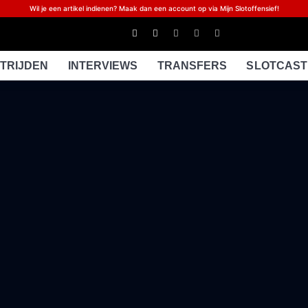
Wil je een artikel indienen? Maak dan een account op via Mijn Slotoffensief!
TRIJDEN
INTERVIEWS
TRANSFERS
SLOTCAST