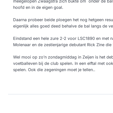
meegelopen Zwaagstra zich bukte om onder de bal d
hoofd en in de eigen goal.
Daarna probeer beide ploegen het nog hetgeen result
eigenlijk alles goed deed behalve de bal langs de v
Eindstand een hele zure 2-2 voor LSC1890 en met 
Molenaar en de zestienjarige debutant Rick Zine di
Wel mooi op zo’n zondagmiddag in Zeijen is het de
voetballeven bij de club spelen. In een elftal met oo
spelen. Ook die zegeningen moet je tellen..