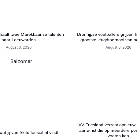
aalt twee Marokkaanse talenten
Dronrijpse voetballers grijpen 
naar Leeuwarden
grootste jeugdtoernooi van h
August 6, 2026
August 6, 2026
LVV Friesland verrast opnieuw
aanwinst die op meerdere posi
wat jij van Slotoffensief.nl vindt
voeten kan