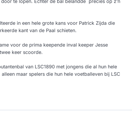
oor te lopen. Echter de bal belandde precies op z’n
eerde in een hele grote kans voor Patrick Zijda die
erkeerde kant van de Paal schieten.
name voor de prima keepende inval keeper Jesse
e twee keer scoorde.
butantenbal van LSC1890 met jongens die al hun hele
k alleen maar spelers die hun hele voetballeven bij LSC