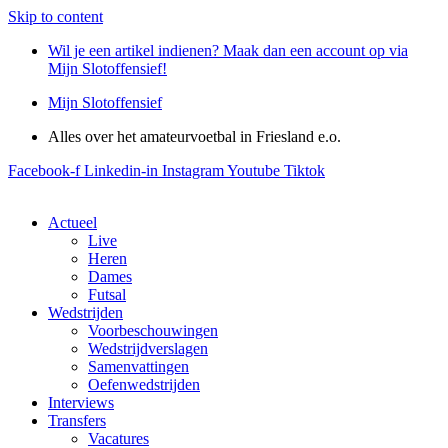
Skip to content
Wil je een artikel indienen? Maak dan een account op via
Mijn Slotoffensief!
Mijn Slotoffensief
Alles over het amateurvoetbal in Friesland e.o.
Facebook-f
Linkedin-in
Instagram
Youtube
Tiktok
Actueel
Live
Heren
Dames
Futsal
Wedstrijden
Voorbeschouwingen
Wedstrijdverslagen
Samenvattingen
Oefenwedstrijden
Interviews
Transfers
Vacatures