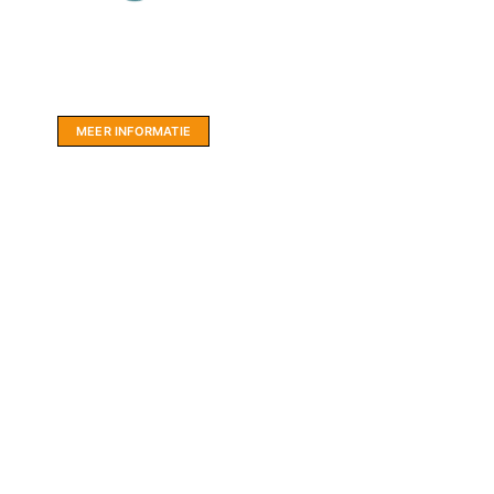
Website sponsor:
LIMBO International: WordPress specialisten uit
hartje Friesland.
MEER INFORMATIE
Relevante artikelen