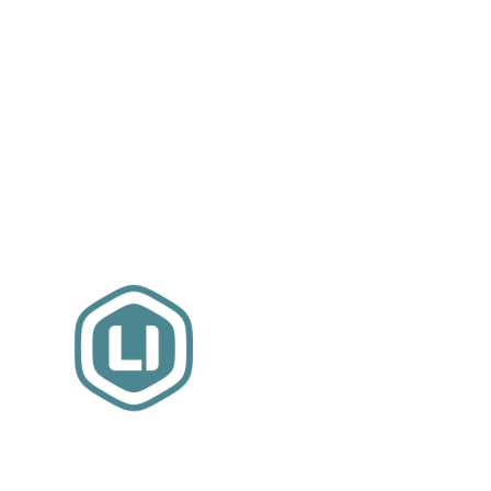
Website sponsor:
LIMBO International: WordPress specialisten uit