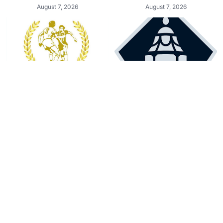
August 7, 2026
August 7, 2026
VV Jistrum 1 zoekt oefenwedstrijden
Alle 64 clubs in de koker voor de 1e
(5de Klasse)
loting KNVB Beker
August 7, 2026
August 7, 2026
Oud-SC Franeker-keepster tekent
Zware tegenvaller voor Friese
bij Paris Saint-Germain
topspits: seizoen voorbij
August 7, 2026
August 7, 2026