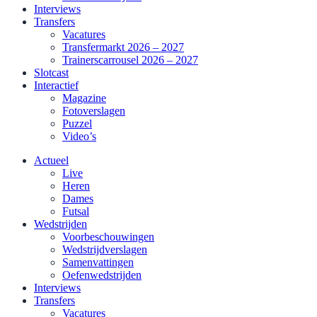
Interviews
Transfers
Vacatures
Transfermarkt 2026 – 2027
Trainerscarrousel 2026 – 2027
Slotcast
Interactief
Magazine
Fotoverslagen
Puzzel
Video’s
Actueel
Live
Heren
Dames
Futsal
Wedstrijden
Voorbeschouwingen
Wedstrijdverslagen
Samenvattingen
Oefenwedstrijden
Interviews
Transfers
Vacatures