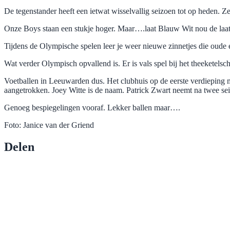
De tegenstander heeft een ietwat wisselvallig seizoen tot op heden. 
Onze Boys staan een stukje hoger. Maar….laat Blauw Wit nou de laats
Tijdens de Olympische spelen leer je weer nieuwe zinnetjes die oud
Wat verder Olympisch opvallend is. Er is vals spel bij het theeketels
Voetballen in Leeuwarden dus. Het clubhuis op de eerste verdieping m
aangetrokken. Joey Witte is de naam. Patrick Zwart neemt na twee seizo
Genoeg bespiegelingen vooraf. Lekker ballen maar….
Foto: Janice van der Griend
Delen