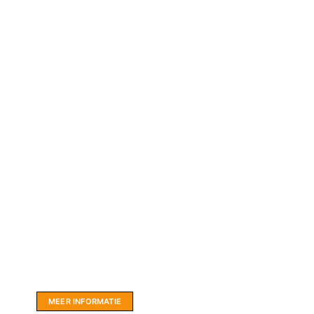
Website sponsor:
LIMBO International: WordPress specialisten uit
hartje Friesland.
MEER INFORMATIE