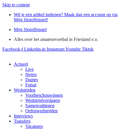
Skip to content
Wil je een artikel indienen? Maak dan een account op via
Mijn Slotoffensief!
Mijn Slotoffensief
Alles over het amateurvoetbal in Friesland e.o.
Facebook-f
Linkedin-in
Instagram
Youtube
Tiktok
Actueel
Live
Heren
Dames
Futsal
Wedstrijden
Voorbeschouwingen
Wedstrijdverslagen
Samenvattingen
Oefenwedstrijden
Interviews
Transfers
Vacatures