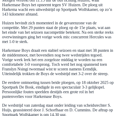
Morgen vertrekt om 11.15 uur de bus richting Huizen, waar
Harkemase Boys het opneemt tegen SV Huizen. De ploeg uit
Harkema wacht een uitwedstrijd op Sportpark Wolfskamer, op zo’n
143 kilometer afstand.
Huizen bevindt zich momenteel in de gevarenzone van de
competitie. Met 29 punten staat de ploeg op de 15e plaats, wat aan
het einde van het seizoen nacompetitie betekent. Na een sterke reeks
overwinningen ging het vorige week mis: concurrent Hercules was
met 1-0 te sterk.
Harkemase Boys draait een stabiel seizoen en staat met 38 punten in
de middenmoot, met bovendien nog twee wedstrijden tegoed.
Vorige week leek het een zorgeloze middag te worden na een
comfortabele 3-0 voorsprong. Toch werd het nog spannend toen
Franslyn Nsingi tweemaal wist te scoren namens Eemdijk.
Uiteindelijk trokken de Boys de wedstrijd met 3-2 over de streep.
De eerdere ontmoeting tussen beide ploegen, op 18 oktober 2025 op
Sportpark De Bosk, eindigde in een spectaculair 3-3 gelijkspel.
Persoonlijke fouten speelden destijds een grote rol in het
puntenverlies voor Harkemase Boys.
De wedstrijd van zaterdag staat onder leiding van scheidsrechter S.
Huijs, geassisteerd door J. Schorfhaar en D. Cummins. De aftrap op
Sportpark Wolfskamer is om 14.30 uur.