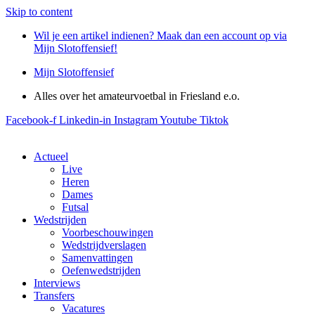
Skip to content
Wil je een artikel indienen? Maak dan een account op via
Mijn Slotoffensief!
Mijn Slotoffensief
Alles over het amateurvoetbal in Friesland e.o.
Facebook-f
Linkedin-in
Instagram
Youtube
Tiktok
Actueel
Live
Heren
Dames
Futsal
Wedstrijden
Voorbeschouwingen
Wedstrijdverslagen
Samenvattingen
Oefenwedstrijden
Interviews
Transfers
Vacatures