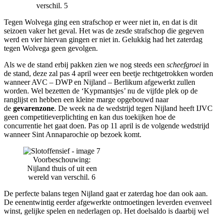
verschil. 5
Tegen Wolvega ging een strafschop er weer niet in, en dat is dit
seizoen vaker het geval. Het was de zesde strafschop die gegeven
werd en vier hiervan gingen er niet in. Gelukkig had het zaterdag
tegen Wolvega geen gevolgen.
Als we de stand erbij pakken zien we nog steeds een
scheefgroei
in
de stand, deze zal pas 4 april weer een beetje rechtgetrokken worden
wanneer AVC – DWP en Nijland – Berlikum afgewerkt zullen
worden. Wel bezetten de ‘Kypmantsjes’ nu de vijfde plek op de
ranglijst en hebben een kleine marge opgebouwd naar
de
gevarenzone
. De week na de wedstrijd tegen Nijland heeft IJVC
geen competitieverplichting en kan dus toekijken hoe de
concurrentie het gaat doen. Pas op 11 april is de volgende wedstrijd
wanneer Sint Annaparochie op bezoek komt.
Voorbeschouwing:
Nijland thuis of uit een
wereld van verschil. 6
De perfecte balans tegen Nijland gaat er zaterdag hoe dan ook aan.
De eenentwintig eerder afgewerkte ontmoetingen leverden evenveel
winst, gelijke spelen en nederlagen op. Het doelsaldo is daarbij wel