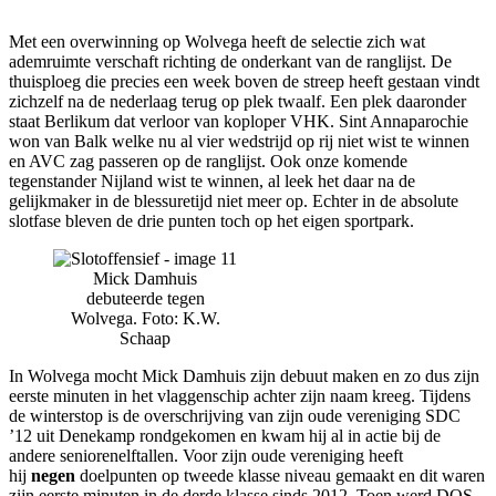
Met een overwinning op Wolvega heeft de selectie zich wat
ademruimte verschaft richting de onderkant van de ranglijst. De
thuisploeg die precies een week boven de streep heeft gestaan vindt
zichzelf na de nederlaag terug op plek twaalf. Een plek daaronder
staat Berlikum dat verloor van koploper VHK. Sint Annaparochie
won van Balk welke nu al vier wedstrijd op rij niet wist te winnen
en AVC zag passeren op de ranglijst. Ook onze komende
tegenstander Nijland wist te winnen, al leek het daar na de
gelijkmaker in de blessuretijd niet meer op. Echter in de absolute
slotfase bleven de drie punten toch op het eigen sportpark.
Mick Damhuis
debuteerde tegen
Wolvega. Foto: K.W.
Schaap
In Wolvega mocht Mick Damhuis zijn debuut maken en zo dus zijn
eerste minuten in het vlaggenschip achter zijn naam kreeg. Tijdens
de winterstop is de overschrijving van zijn oude vereniging SDC
’12 uit Denekamp rondgekomen en kwam hij al in actie bij de
andere seniorenelftallen. Voor zijn oude vereniging heeft
hij
negen
doelpunten op tweede klasse niveau gemaakt en dit waren
zijn eerste minuten in de derde klasse sinds 2012. Toen werd DOS