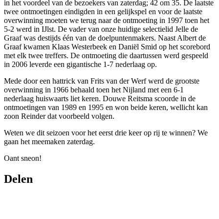
in het voordeel van de bezoekers van zaterdag; 42 om 35. De laatste
twee ontmoetingen eindigden in een gelijkspel en voor de laatste
overwinning moeten we terug naar de ontmoeting in 1997 toen het
5-2 werd in IJlst. De vader van onze huidige selectielid Jelle de
Graaf was destijds één van de doelpuntenmakers. Naast Albert de
Graaf kwamen Klaas Westerbeek en Daniël Smid op het scorebord
met elk twee treffers. De ontmoeting die daartussen werd gespeeld
in 2006 leverde een gigantische 1-7 nederlaag op.
Mede door een hattrick van Frits van der Werf werd de grootste
overwinning in 1966 behaald toen het Nijland met een 6-1
nederlaag huiswaarts liet keren. Douwe Reitsma scoorde in de
ontmoetingen van 1989 en 1995 en won beide keren, wellicht kan
zoon Reinder dat voorbeeld volgen.
Weten we dit seizoen voor het eerst drie keer op rij te winnen? We
gaan het meemaken zaterdag.
Oant sneon!
Delen