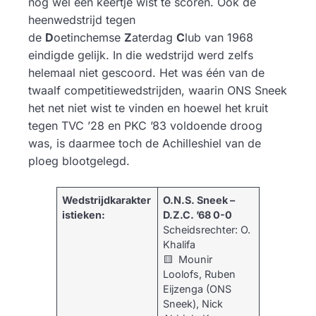
nog wel één keertje wist te scoren. Ook de
heenwedstrijd tegen
de
D
oetinchemse
Z
aterdag
C
lub van 1968
eindigde gelijk. In die wedstrijd werd zelfs
helemaal niet gescoord. Het was één van de
twaalf competitiewedstrijden, waarin ONS Sneek
het net niet wist te vinden en hoewel het kruit
tegen TVC ’28 en PKC ’83 voldoende droog
was, is daarmee toch de Achilleshiel van de
ploeg blootgelegd.
Wedstrijdkarakter
O.N.S. Sneek –
istieken:
D.Z.C. ’68 0-0
​Scheidsrechter: O.
Khalifa
🟨 Mounir
Loolofs, Ruben
Eijzenga (ONS
Sneek), Nick