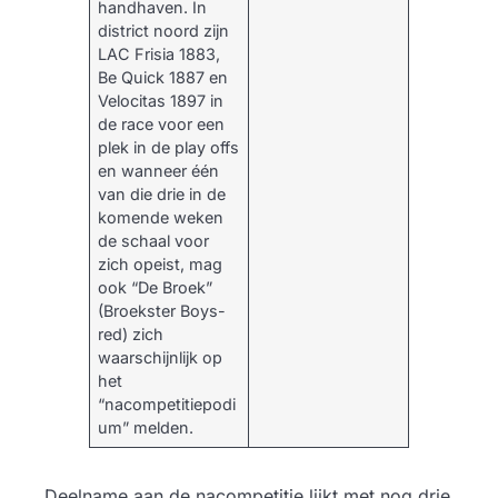
handhaven. In
district noord zijn
LAC Frisia 1883,
Be Quick 1887 en
Velocitas 1897 in
de race voor een
plek in de play offs
en wanneer één
van die drie in de
komende weken
de schaal voor
zich opeist, mag
ook “De Broek”
(Broekster Boys-
red) zich
waarschijnlijk op
het
“nacompetitiepodi
um” melden.
Deelname aan de nacompetitie lijkt met nog drie