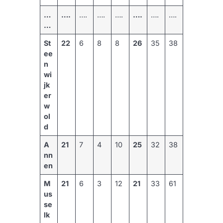
…
….
….
….
….
….
….
….
…
St
22
6
8
8
26
35
38
ee
n
wi
jk
er
w
ol
d
A
21
7
4
10
25
32
38
nn
en
M
21
6
3
12
21
33
61
us
se
lk