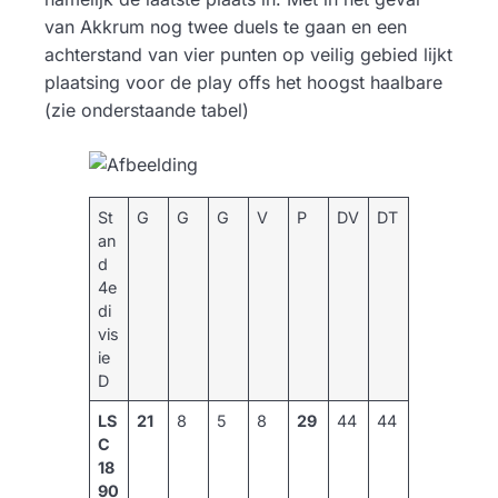
van Akkrum nog twee duels te gaan en een
achterstand van vier punten op veilig gebied lijkt
plaatsing voor de play offs het hoogst haalbare
(zie onderstaande tabel)
St
G
G
G
V
P
DV
DT
an
d
4e
di
vis
ie
D
LS
21
8
5
8
29
44
44
C
18
90