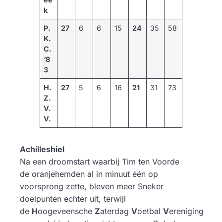
k
P.
27
6
6
15
24
35
58
K.
C.
‘8
3
H.
27
5
6
16
21
31
73
Z.
V.
V.
Achilleshiel
Na een droomstart waarbij Tim ten Voorde
de oranjehemden al in minuut één op
voorsprong zette, bleven meer Sneker
doelpunten echter uit, terwijl
de
H
oogeveensche
Z
aterdag
V
oetbal
V
ereniging