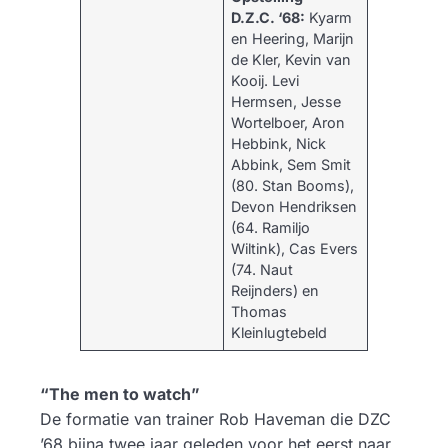
D.Z.C. ‘68:
Kyarm
en Heering, Marijn
de Kler, Kevin van
Kooij. Levi
Hermsen, Jesse
Wortelboer, Aron
Hebbink, Nick
Abbink, Sem Smit
(80. Stan Booms),
Devon Hendriksen
(64. Ramiljo
Wiltink), Cas Evers
(74. Naut
Reijnders) en
Thomas
Kleinlugtebeld
“The men to watch”
De formatie van trainer Rob Haveman die DZC
’68 bijna twee jaar geleden voor het eerst naar