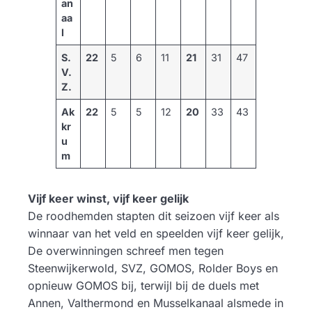
an
aa
l
S.
22
5
6
11
21
31
47
V.
Z.
Ak
22
5
5
12
20
33
43
kr
u
m
Vijf keer winst, vijf keer gelijk
De roodhemden stapten dit seizoen vijf keer als
winnaar van het veld en speelden vijf keer gelijk,
De overwinningen schreef men tegen
Steenwijkerwold, SVZ, GOMOS, Rolder Boys en
opnieuw GOMOS bij, terwijl bij de duels met
Annen, Valthermond en Musselkanaal alsmede in