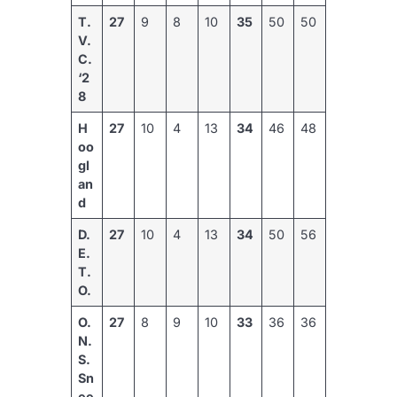
T.
27
9
8
10
35
50
50
V.
C.
‘2
8
H
27
10
4
13
34
46
48
oo
gl
an
d
D.
27
10
4
13
34
50
56
E.
T.
O.
O.
27
8
9
10
33
36
36
N.
S.
Sn
ee