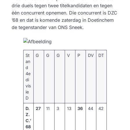
drie duels tegen twee titelkandidaten en tegen
één concurrent opnemen. Die concurrent is DZC
’68 en dat is komende zaterdag in Doetinchem
de tegenstander van ONS Sneek.
St
G
G
G
V
P
DV
DT
an
d
4e
di
vis
ie
D
D.
27
11
3
13
36
44
42
Z.
C.’
68