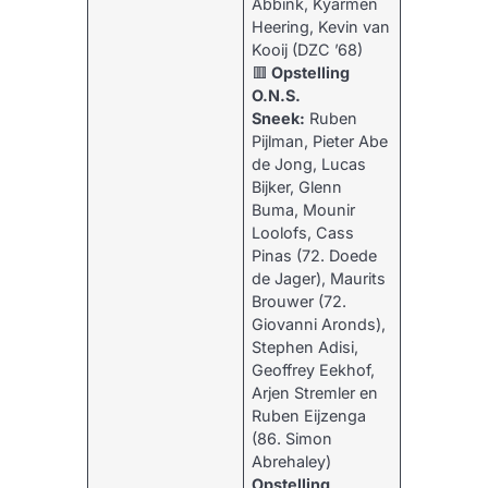
Abbink, Kyarmen
Heering, Kevin van
Kooij (DZC ’68)
​🟥
Opstelling
O.N.S.
Sneek:
Ruben
Pijlman, Pieter Abe
de Jong, Lucas
Bijker, Glenn
Buma, Mounir
Loolofs, Cass
Pinas (72. Doede
de Jager), Maurits
Brouwer (72.
Giovanni Aronds),
Stephen Adisi,
Geoffrey Eekhof,
Arjen Stremler en
Ruben Eijzenga
(86. Simon
Abrehaley)
Opstelling