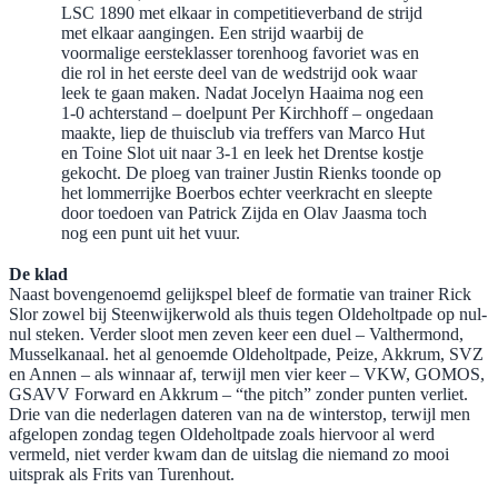
LSC 1890 met elkaar in competitieverband de strijd
met elkaar aangingen. Een strijd waarbij de
voormalige eersteklasser torenhoog favoriet was en
die rol in het eerste deel van de wedstrijd ook waar
leek te gaan maken. Nadat Jocelyn Haaima nog een
1-0 achterstand – doelpunt Per Kirchhoff – ongedaan
maakte, liep de thuisclub via treffers van Marco Hut
en Toine Slot uit naar 3-1 en leek het Drentse kostje
gekocht. De ploeg van trainer Justin Rienks toonde op
het lommerrijke Boerbos echter veerkracht en sleepte
door toedoen van Patrick Zijda en Olav Jaasma toch
nog een punt uit het vuur.
De klad
Naast bovengenoemd gelijkspel bleef de formatie van trainer Rick
Slor zowel bij Steenwijkerwold als thuis tegen Oldeholtpade op nul-
nul steken. Verder sloot men zeven keer een duel – Valthermond,
Musselkanaal. het al genoemde Oldeholtpade, Peize, Akkrum, SVZ
en Annen – als winnaar af, terwijl men vier keer – VKW, GOMOS,
GSAVV Forward en Akkrum – “the pitch” zonder punten verliet.
Drie van die nederlagen dateren van na de winterstop, terwijl men
afgelopen zondag tegen Oldeholtpade zoals hiervoor al werd
vermeld, niet verder kwam dan de uitslag die niemand zo mooi
uitsprak als Frits van Turenhout.