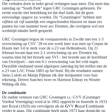
​Die verhalen doen in ieder geval verlangen naar meer. Dat moet dan
zaterdag op “South Park” tegen GRC Groningen gebeuren. De
eerste reactie met betrekking tot dat duel luidt, dat dit geen
eenvoudige opgave za; worden. De “Grunningers” hebben met
vijftien uit vijf namelijk een ongeschonden blazoen en staan zes
punten los van nummer twee asv Dronten, die overigens wel een
wedstrijd minder heeft gespeeld.
GRC Groningen begon de voorjaarsreeks in Zwolle met een 1-3
overwinning op CSV ’28 en een week later was men op Corpus de
Hoorn met 3-0 te sterk voor de o.23 van Hellendoorn. Op 21
februari kwam daar een 2-1 overwinning op asv Dronten bij,
waarna men bij het bezoek aan SVI – het tweede aan de hoofdstad
van Overijssel – met een 0-1 overwinning van het veld stapte.
Diezelfde eindstand stond afgelopen zaterdag bij het treffen met de
o.23 van LAC Frisia 1883 op het bord. Bij die resultaten namen
Jarno Lulofs en Marijn Pijlman elk drie doelpunten voor hun
rekening, Derren Sanchez twee en Harrison Edieay en Wouter
Wilting elk één.
De combinatie
De oudste vennoot van GRC Groningen i.c. GVV (Groninger
Voetbal Vereniging) werd al in 1902 opgericht en fuseerde in 1933
met Royal (1920) om vervolgens als de
G
VV
R
oyal
C
ombinatie
verder te gaan. Die combinatie heeft sinds 1973 haar domicilie op