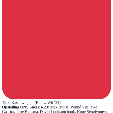
Timo Kasanwidjojo (Blauw Wit ’34)
​Opstelling ONS Sneek o.23:
Max Buijse, Winné Vita, Yke
Gaastra, Jurre Reitsma, David Loukiantchouk, Hope Sengiyumva,