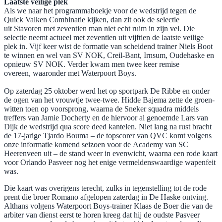
Laatste veilige plek
Als we naar het programmaboekje voor de wedstrijd tegen de
Quick Valken Combinatie kijken, dan zit ook de selectie
uit Stavoren met zeventien man niet echt ruim in zijn vel. Die
selectie neemt actueel met zeventien uit vijftien de laatste veilige
plek in. Vijf keer wist de formatie van scheidend trainer Niels Boot
te winnen en wel van SV NOK, Creil-Bant, Irnsum, Oudehaske en
opnieuw SV NOK. Verder kwam men twee keer remise
overeen, waaronder met Waterpoort Boys.
​Op zaterdag 25 oktober werd het op sportpark De Ribbe en onder
de ogen van het vrouwtje twee-twee. Hidde Bajema zette de groen-
witten toen op voorsprong, waarna de Sneker squadra middels
treffers van Jamie Docherty en de hiervoor al genoemde Lars van
Dijk de wedstrijd qua score deed kantelen. Niet lang na rust bracht
de 17-jarige Tjardo Bouma – de topscorer van QVC komt volgens
onze informatie komend seizoen voor de Academy van SC
Heerenveen uit – de stand weer in evenwicht, waarna een rode kaart
voor Orlando Pasveer nog het enige vermeldenswaardige wapenfeit
was.
Die kaart was overigens terecht, zulks in tegenstelling tot de rode
prent die broer Romano afgelopen zaterdag in De Haske ontving.
Althans volgens Waterpoort Boys-trainer Klaas de Boer die van de
arbiter van dienst eerst te horen kreeg dat hij de oudste Pasveer