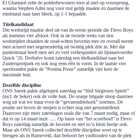
El Ghamarti zette de polderbewoners toen al snel op voorsprong,
waarna Stephen Adisi nog voor rust gelijk maakte en daarmee de
eindstand naar later bleek, op 1-1 bepaalde.
Titelkandidaat
Die wedstrijd maakte deel uit van de eerste periode die Flevo Boys
als nummer vier afsloot. Ook in de tweede reeks van tien
wedstrijden draaiden de rood-witten bovenin mee en overall neemt
men actueel met negenendertig uit twintig plek drie in. Met dat
puntentotaal heeft men net zo veel verliespunten als lijstaanvoerder
Quick ’20. Derhalve komt zaterdag een titelkandidaat naar het
Zuidersportpark en ook nog eens één in vorm. In de laatste vier
speelronden pakte de “Postma Posse” namelijk vier keer de
maximale buit.
Dezelfde discipline
ONS Sneek pakte afgelopen zaterdag na “fünf Sieglosen Spiele”
(incl. de beker) ook de volle buit. De oranje brigade sloop daarmee
weg uit wat we maar even de “gevarendriehoek” noemen. De
positie net boven de strepen is echter nog niet geruststellend.
Daarvoor zijn meer zaterdagen zoals die van 7 maart nodig, maar of
dat er op 14 maart inzit ….. Op basis van “het scorebord” is Flevo
Boys zaterdag namelijk de favoriet en niet zo’n klein beetje ook.
Maar als ONS Sneek collectief dezelfde discipline weet op te
brengen als in Barneveld, dan behoort het vasthouden van de plek