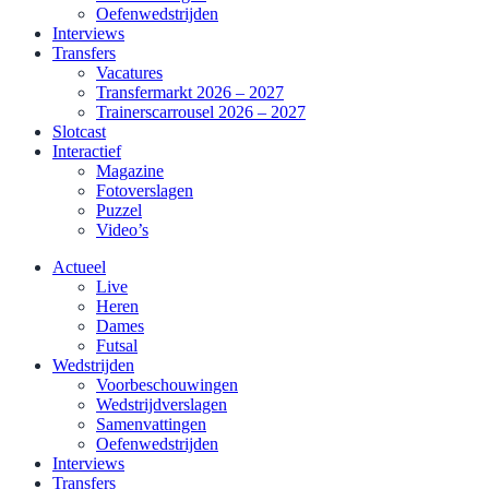
Oefenwedstrijden
Interviews
Transfers
Vacatures
Transfermarkt 2026 – 2027
Trainerscarrousel 2026 – 2027
Slotcast
Interactief
Magazine
Fotoverslagen
Puzzel
Video’s
Actueel
Live
Heren
Dames
Futsal
Wedstrijden
Voorbeschouwingen
Wedstrijdverslagen
Samenvattingen
Oefenwedstrijden
Interviews
Transfers