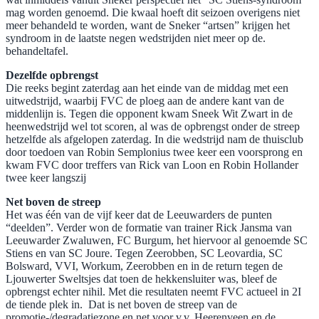
mag worden genoemd. Die kwaal hoeft dit seizoen overigens niet
meer behandeld te worden, want de Sneker “artsen” krijgen het
syndroom in de laatste negen wedstrijden niet meer op de.
behandeltafel.
Dezelfde opbrengst
Die reeks begint zaterdag aan het einde van de middag met een
uitwedstrijd, waarbij FVC de ploeg aan de andere kant van de
middenlijn is. Tegen die opponent kwam Sneek Wit Zwart in de
heenwedstrijd wel tot scoren, al was de opbrengst onder de streep
hetzelfde als afgelopen zaterdag. In die wedstrijd nam de thuisclub
door toedoen van Robin Semplonius twee keer een voorsprong en
kwam FVC door treffers van Rick van Loon en Robin Hollander
twee keer langszij
Net boven de streep
Het was één van de vijf keer dat de Leeuwarders de punten
“deelden”. Verder won de formatie van trainer Rick Jansma van
Leeuwarder Zwaluwen, FC Burgum, het hiervoor al genoemde SC
Stiens en van SC Joure. Tegen Zeerobben, SC Leovardia, SC
Bolsward, VVI, Workum, Zeerobben en in de return tegen de
Ljouwerter Sweltsjes dat toen de hekkensluiter was, bleef de
opbrengst echter nihil. Met die resultaten neemt FVC actueel in 2I
de tiende plek in. Dat is net boven de streep van de
promotie-/degradatiezone en net voor v.v. Heerenveen en de