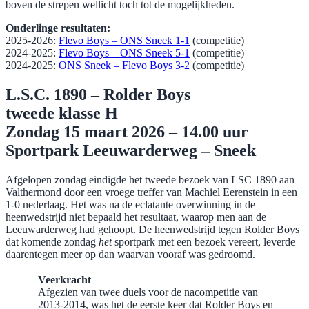
boven de strepen wellicht toch tot de mogelijkheden.
​Onderlinge resultaten:
2025-2026:
Flevo Boys –
ONS Sneek 1-1
(competitie)
2024-2025:
Flevo Boys – ONS Sneek 5-1
(competitie)
2024-2025:
ONS Sneek – Flevo Boys 3-2
(competitie)
L.S.C. 1890 – Rolder Boys
tweede klasse H
Zondag 15 maart 2026 – 14.00 uur
Sportpark Leeuwarderweg – Sneek
Afgelopen zondag eindigde het tweede bezoek van LSC 1890 aan
Valthermond door een vroege treffer van Machiel Eerenstein in een
1-0 nederlaag. Het was na de eclatante overwinning in de
heenwedstrijd niet bepaald het resultaat, waarop men aan de
Leeuwarderweg had gehoopt. De heenwedstrijd tegen Rolder Boys
dat komende zondag
het
sportpark met een bezoek vereert, leverde
daarentegen meer op dan waarvan vooraf was gedroomd.
Veerkracht
Afgezien van twee duels voor de nacompetitie van
2013-2014, was het de eerste keer dat Rolder Boys en