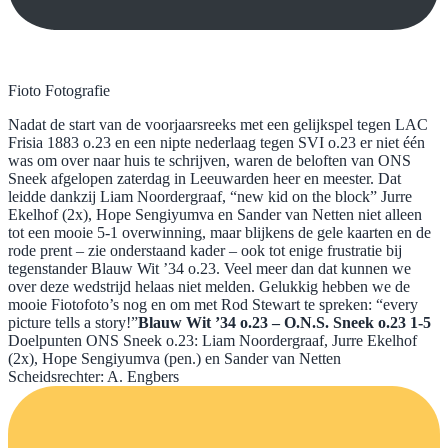
Fioto Fotografie
Nadat de start van de voorjaarsreeks met een gelijkspel tegen LAC
Frisia 1883 o.23 en een nipte nederlaag tegen SVI o.23 er niet één
was om over naar huis te schrijven, waren de beloften van ONS
Sneek afgelopen zaterdag in Leeuwarden heer en meester. Dat
leidde dankzij Liam Noordergraaf, “new kid on the block” Jurre
Ekelhof (2x), Hope Sengiyumva en Sander van Netten niet alleen
tot een mooie 5-1 overwinning, maar blijkens de gele kaarten en de
rode prent – zie onderstaand kader – ook tot enige frustratie bij
tegenstander Blauw Wit ’34 o.23. Veel meer dan dat kunnen we
over deze wedstrijd helaas niet melden. Gelukkig hebben we de
mooie Fiotofoto’s nog en om met Rod Stewart te spreken: “every
picture tells a story!”
Blauw Wit ’34 o.23 – O.N.S. Sneek o.23 1-5
Doelpunten ONS Sneek o.23: Liam Noordergraaf, Jurre Ekelhof
(2x), Hope Sengiyumva (pen.) en Sander van Netten
Scheidsrechter: A. Engbers