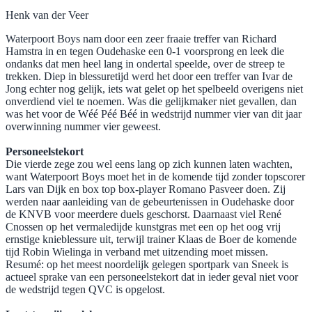
Henk van der Veer
Waterpoort Boys nam door een zeer fraaie treffer van Richard
Hamstra in en tegen Oudehaske een 0-1 voorsprong en leek die
ondanks dat men heel lang in ondertal speelde, over de streep te
trekken. Diep in blessuretijd werd het door een treffer van Ivar de
Jong echter nog gelijk, iets wat gelet op het spelbeeld overigens niet
onverdiend viel te noemen. Was die gelijkmaker niet gevallen, dan
was het voor de Wéé Péé Béé in wedstrijd nummer vier van dit jaar
overwinning nummer vier geweest.
Personeelstekort
Die vierde zege zou wel eens lang op zich kunnen laten wachten,
want Waterpoort Boys moet het in de komende tijd zonder topscorer
Lars van Dijk en box top box-player Romano Pasveer doen. Zij
werden naar aanleiding van de gebeurtenissen in Oudehaske door
de KNVB voor meerdere duels geschorst. Daarnaast viel René
Cnossen op het vermaledijde kunstgras met een op het oog vrij
ernstige knieblessure uit, terwijl trainer Klaas de Boer de komende
tijd Robin Wielinga in verband met uitzending moet missen.
Resumé: op het meest noordelijk gelegen sportpark van Sneek is
actueel sprake van een personeelstekort dat in ieder geval niet voor
de wedstrijd tegen QVC is opgelost.