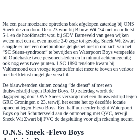
Na een paar moeizame optredens brak afgelopen zaterdag bij ONS
Sneek de zon door. De o.23 won bij Blauw Wit ’34 met maar liefst
5-1 en de hoofdmacht wou bij SDV Barneveld van geen wijken
weten met een al even mooie 2-0 zege tot gevolg. Sneek Wit Zwart
slaagde er met een doelpuntloos gelijkspel niet in om zich van het
“SC Stiens-syndroom” te bevrijden en Waterpoort Boys verspeelde
bij Oudehaske twee personeelsleden en in minuut achtennegentig
ook nog eens twee punten. LSC 1890 tenslotte kwam bij
Valthermond een vroege tegentreffer niet meer te boven en verloor
met het kleinst mogelijke verschil.
De blauwhemden sluiten zondag “de dienst” af met een
thuiswedstrijd tegen Rolder Boys. Op zaterdag wordt de
dagopening door ONS Sneek verzorgd met een thuiswedstrijd tegen
GRC Groningen o.23, terwijl het eerste het op dezelfde locatie
opneemt tegen Flevo Boys. Een half uur eerder begint Waterpoort
Boys op het Schuttersveld aan de ontmoeting met QVC, terwijl
Sneek Wit Zwart bij FVC de dagsluiting voor zijn rekening neemt.
O.N.S. Sneek -Flevo Boys