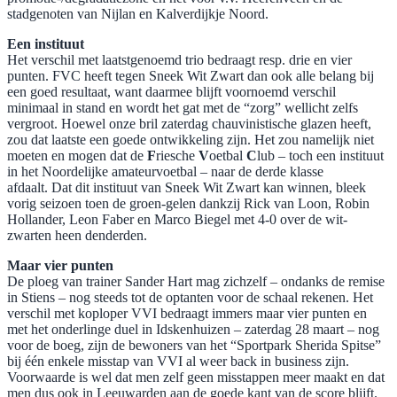
stadgenoten van Nijlan en Kalverdijkje Noord.
​Een instituut
Het verschil met laatstgenoemd trio bedraagt resp. drie en vier
punten. FVC heeft tegen Sneek Wit Zwart dan ook alle belang bij
een goed resultaat, want daarmee blijft voornoemd verschil
minimaal in stand en wordt het gat met de “zorg” wellicht zelfs
vergroot. Hoewel onze bril zaterdag chauvinistische glazen heeft,
zou dat laatste een goede ontwikkeling zijn. Het zou namelijk niet
moeten en mogen dat de
F
riesche
V
oetbal
C
lub – toch een instituut
in het Noordelijke amateurvoetbal – naar de derde klasse
afdaalt. Dat dit instituut van Sneek Wit Zwart kan winnen, bleek
vorig seizoen toen de groen-gelen dankzij Rick van Loon, Robin
Hollander, Leon Faber en Marco Biegel met 4-0 over de wit-
zwarten heen denderden.
Maar vier punten
De ploeg van trainer Sander Hart mag zichzelf – ondanks de remise
in Stiens – nog steeds tot de optanten voor de schaal rekenen. Het
verschil met koploper VVI bedraagt immers maar vier punten en
met het onderlinge duel in Idskenhuizen – zaterdag 28 maart – nog
voor de boeg, zijn de bewoners van het “Sportpark Sherida Spitse”
bij één enkele misstap van VVI al weer back in business zijn.
Voorwaarde is wel dat men zelf geen misstappen meer maakt en dat
men dus ook in Leeuwarden aan de goede kant van de score blijft.