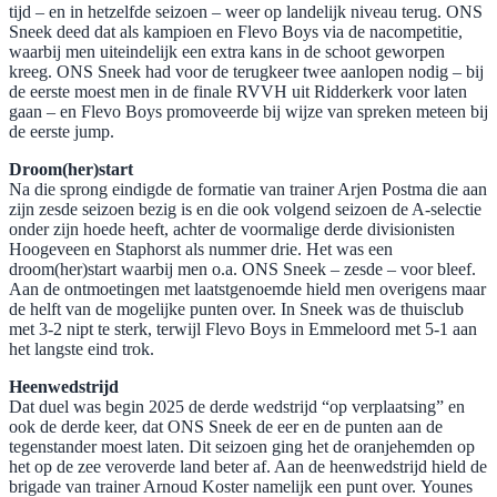
tijd – en in hetzelfde seizoen – weer op landelijk niveau terug. ONS
Sneek deed dat als kampioen en Flevo Boys via de nacompetitie,
waarbij men uiteindelijk een extra kans in de schoot geworpen
kreeg. ONS Sneek had voor de terugkeer twee aanlopen nodig – bij
de eerste moest men in de finale RVVH uit Ridderkerk voor laten
gaan – en Flevo Boys promoveerde bij wijze van spreken meteen bij
de eerste jump.
Droom(her)start
Na die sprong eindigde de formatie van trainer Arjen Postma die aan
zijn zesde seizoen bezig is en die ook volgend seizoen de A-selectie
onder zijn hoede heeft, achter de voormalige derde divisionisten
Hoogeveen en Staphorst als nummer drie. Het was een
droom(her)start waarbij men o.a. ONS Sneek – zesde – voor bleef.
Aan de ontmoetingen met laatstgenoemde hield men overigens maar
de helft van de mogelijke punten over. In Sneek was de thuisclub
met 3-2 nipt te sterk, terwijl Flevo Boys in Emmeloord met 5-1 aan
het langste eind trok.
Heenwedstrijd
Dat duel was begin 2025 de derde wedstrijd “op verplaatsing” en
ook de derde keer, dat ONS Sneek de eer en de punten aan de
tegenstander moest laten. Dit seizoen ging het de oranjehemden op
het op de zee veroverde land beter af. Aan de heenwedstrijd hield de
brigade van trainer Arnoud Koster namelijk een punt over. Younes