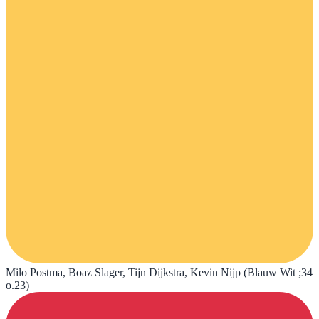
Milo Postma, Boaz Slager, Tijn Dijkstra, Kevin Nijp (Blauw Wit ;34
o.23)