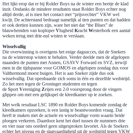
Het lijkt erop dat er bij Rolder Boys na de winter een beetje de klad
inzit. Ondanks de mindere resultaten staat Rolder Boys echter nog
altijd derde, al is men het contact met “prijsvechter” VKW wel
kwijt. De achterstand bedraagt namelijk al tien punten en dat hadden
er ook dertien kunnen zijn, ware het niet dat “the Blues” de
blauwhemden van koploper
V
lugheid
K
racht
W
esterbork een aantal
weken terug met drie-nul wisten te verslaan.
Wisselvallig
Die overwinning is overigens het enige dagsucces, dat de Snekers
na de winterstop wisten te behalen. Verder deelde men de afgelopen
maanden de punten met Annen, GSAVV Forward en SVZ, terwijl
men in die tijdspanne voor GOMOS en afgelopen zondag dus voor
Valthermond moest buigen. Het is aan Sneker zijde dus ook
wisselvallig. Dat openbaarde zich soms in één en dezelfde wedstrijd.
Zo liet men tegen de Groninger studenten en tegen
de
S
port
V
ereniging
Z
eijen een 2-0 voorsprong door de vingers
glippen om met een gelijkspel de kleedkamer op te zoeken.
Met welk resultaat LSC 1890 en Rolder Boys komende zondag de
kleedkamers opzoeken, is een lastig te beantwoorden vraag. Dat
heeft te maken met de actuele en wisselvallige vorm waarin beide
ploegen verkeren. Daardoor kent het duel tussen de nummers drie
en vier naar ons oordeel geen uitgesproken favoriet. Als de Snekers
echter het niveau en de slagvaardigheid uit de wedstrijd tegen VKW