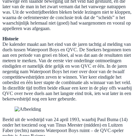
vanwege een slaande beweging uit het veld had gestuurd, en die
later van de man in het zwart vernam dat het vanwege natrappen
was. Uit de wedstrijdbeelden bleken beide lezingen niet te kloppen,
waarna de oefenmeester de conclusie trok dat de “scheids” n het
waarschijnlijk helemaal niet (goed) had waargenomen en vooral op
appelleren was afgegaan.
​Historie
De kalender maakt aan het eind van de jaren tachtig al melding van
duels tussen Waterpoort Boys en QVC. De Snekers begonnen toen
aan een periode van groei en bloei, al was dat aan de resultaten niet
meteen te merken. Van de eerste vier onderlinge ontmoetingen
eindigden er namelijk drie gelijk en won QVC er één. In de jaren
negentig nam Waterpoort Boys het roer over door van de twaalf
competitiewedstrijden zeven te winnen. Vier keer eindigde het
onbeslist en één keer stapte de combinatie als winnaar van het veld.
In diezelfde tijd troffen beide elkaar een keer in de play offs waarbij
QVC over twee duels aan het langste eind trok, iets wat later in een
bekerwedstrijd nog een keer gebeurde.
Beeld uit de wedstrijd van 24 april 1993, waarbij Paul Buma (14)
onder het toeziend oog van Tinus Meester (midden) en Luitzen
Faber (rechts) namens Waterpoort Boys ruimt – de QVC-speler
rechts is Anne Bajema –