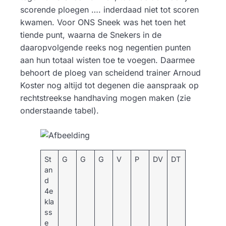
scorende ploegen …. inderdaad niet tot scoren
kwamen. Voor ONS Sneek was het toen het
tiende punt, waarna de Snekers in de
daaropvolgende reeks nog negentien punten
aan hun totaal wisten toe te voegen. Daarmee
behoort de ploeg van scheidend trainer Arnoud
Koster nog altijd tot degenen die aanspraak op
rechtstreekse handhaving mogen maken (zie
onderstaande tabel).
St
G
G
G
V
P
DV
DT
an
d
4e
kla
ss
e