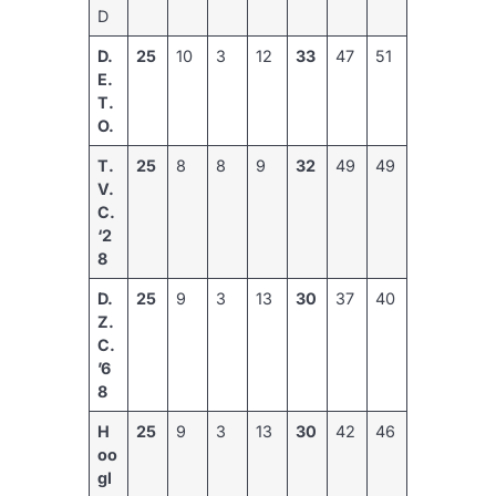
D
D.
25
10
3
12
33
47
51
E.
T.
O.
T.
25
8
8
9
32
49
49
V.
C.
‘2
8
D.
25
9
3
13
30
37
40
Z.
C.
’6
8
H
25
9
3
13
30
42
46
oo
gl