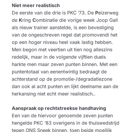
Niet meer realistisch
De eerste van die drie is PKC ’73. De
P
eizerweg
de
K
ring
C
ombinatie die vorige week Joop Gall
als nieuw trainer aanstelde, is een bevestiging
van de ongeschreven regel dat promovendi het
op een hoger niveau heel vaak lastig hebben.
Men begon met veertien uit tien nog alleszins
redelijk, maar in de volgende vijftien duels
harkte men maar zeven punten binnen. Met een
puntentotaal van eenentwintig bedraagt de
achterstand op de promotie-/degradatiezone
dan ook al acht punten en lijkt deelname aan de
herkansing niet echt meer realistisch..
Aanspraak op rechtstreekse handhaving
Een van de hiervoor genoemde zeven punten
hengelde PKC ‘83 overigens in de thuiswedstrijd
tegen ONS Sneek binnen, toen beide moeilijk