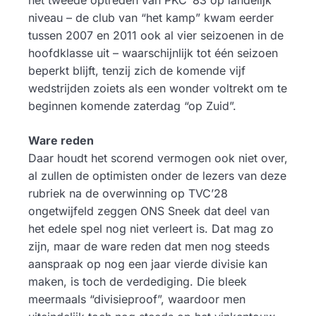
het tweede optreden van PKC ’83 op landelijk
niveau – de club van “het kamp” kwam eerder
tussen 2007 en 2011 ook al vier seizoenen in de
hoofdklasse uit – waarschijnlijk tot één seizoen
beperkt blijft, tenzij zich de komende vijf
wedstrijden zoiets als een wonder voltrekt om te
beginnen komende zaterdag “op Zuid”.
Ware reden
Daar houdt het scorend vermogen ook niet over,
al zullen de optimisten onder de lezers van deze
rubriek na de overwinning op TVC’28
ongetwijfeld zeggen ONS Sneek dat deel van
het edele spel nog niet verleert is. Dat mag zo
zijn, maar de ware reden dat men nog steeds
aanspraak op nog een jaar vierde divisie kan
maken, is toch de verdediging. Die bleek
meermaals “divisieproof”, waardoor men