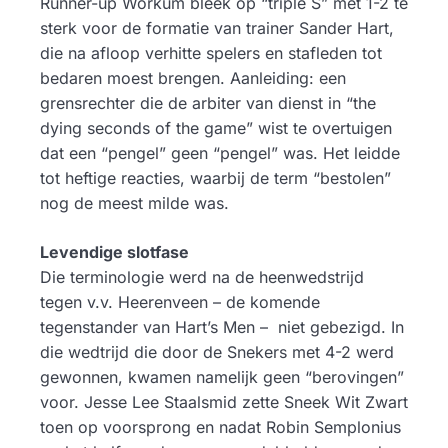
Runner-up Workum bleek op “triple S” met 1-2 te
sterk voor de formatie van trainer Sander Hart,
die na afloop verhitte spelers en stafleden tot
bedaren moest brengen. Aanleiding: een
grensrechter die de arbiter van dienst in “the
dying seconds of the game” wist te overtuigen
dat een “pengel” geen “pengel” was. Het leidde
tot heftige reacties, waarbij de term “bestolen”
nog de meest milde was.
Levendige slotfase
Die terminologie werd na de heenwedstrijd
tegen v.v. Heerenveen – de komende
tegenstander van Hart’s Men – niet gebezigd. In
die wedtrijd die door de Snekers met 4-2 werd
gewonnen, kwamen namelijk geen “berovingen”
voor. Jesse Lee Staalsmid zette Sneek Wit Zwart
toen op voorsprong en nadat Robin Semplonius