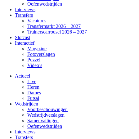
Oefenwedstrijden
Interviews
Transfers
Vacatures
Transfermarkt 2026 – 2027
Trainerscarrousel 2026 – 2027
Slotcast
Interactief
Magazine
Fotoverslagen
Puzzel
Video’s
Actueel
Live
Heren
Dames
Futsal
Wedstrijden
Voorbeschouwingen
Wedstrijdverslagen
Samenvattingen
Oefenwedstrijden
Interviews
Transfers