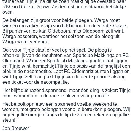
trainer van Tijnje; na dit seizoen maakt hij de overstap naar
RKO in Rutten. Douwe Zeldenrust neemt daarna het stokje
over.
De belangen zijn groot voor beide ploegen. Warga moet
winnen om zeker te zijn van lijfsbehoud in de vierde klasse.
Bij puntenverlies kan Oldeboorn, mits Oldeboorn zelf wint,
Warga passeren, waardoor het seizoen van de ploeg uit
Warga wordt verlengd.
Ook voor Tijnje staat er veel op het spel. De ploeg is
afhankelijk van de resultaten van Sportclub Makkinga en FC
Oldemarkt. Wanneer Sportclub Makkinga punten laat liggen
en Tijnje wint, bemachtigt Tijnje op basis van de ranglijst een
plek in de nacompetitie. Laat FC Oldemarkt punten liggen en
wint Tijnje zelf, dan pakt Tijnje via de derde periode alsnog
een ticket voor de nacompetitie.
Het blijft dus razend spannend, maar één ding is zeker: Tijnje
moet winnen om in de race te blijven voor promotie.
Het belooft opnieuw een spannend voetbalweekend te
worden, met grote belangen voor alle betrokken ploegen. Wij
hopen jullie morgen langs de lijn te zien en rekenen op jullie
steun!
Jan Brouwer