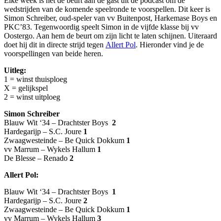
Elke week is het de beurt aan de gast uit de podcast om de
wedstrijden van de komende speelronde te voorspellen. Dit keer is
Simon Schreiber, oud-speler van vv Buitenpost, Harkemase Boys en
PKC’83. Tegenwoordig speelt Simon in de vijfde klasse bij vv
Oostergo. Aan hem de beurt om zijn licht te laten schijnen. Uiteraard
doet hij dit in directe strijd tegen
Allert Pol
. Hieronder vind je de
voorspellingen van beide heren.
Uitleg:
1 = winst thuisploeg
X = gelijkspel
2 = winst uitploeg
Simon Schreiber
Blauw Wit ‘34 – Drachtster Boys
2
Hardegarijp – S.C. Joure
1
Zwaagwesteinde – Be Quick Dokkum
1
vv Marrum – Wykels Hallum
1
De Blesse – Renado
2
Allert Pol:
Blauw Wit ‘34 – Drachtster Boys
1
Hardegarijp – S.C. Joure
2
Zwaagwesteinde – Be Quick Dokkum
1
vv Marrum – Wykels Hallum
3