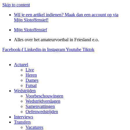
Skip to content
Wil je een artikel indienen? Maak dan een account op via
Mijn Slotoffensief!
Mijn Slotoffensief
Alles over het amateurvoetbal in Friesland e.o.
Facebook-f
Linkedin-in
Instagram
Youtube
Tiktok
Actueel
Live
Heren
Dames
Futsal
Wedstrijden
Voorbeschouwingen
Wedstrijdverslagen
Samenvattingen
Oefenwedstrijden
Interviews
Transfers
Vacatures