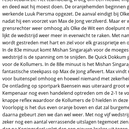
en deed wat hij moest doen. De oranjehemden beginnen go
werkende Luuk Piersma opgezet. De aanval eindigt bij Olke 
nadat hij een voorzet van Max de Jong verzilverd. Maar er 
grensrechter weer omhoog als Olke de Wit een doelpunt m
lijkt de wedstrijd weer meer in evenwicht te raken. Met na
wordt gestreden met hart en ziel voor elk grassprietje en
In de 83e minuut komt Mishan Singarajah voor de moegestre
wedstrijd is de spanning om te snijden. Be Quick Dokkum g
voor de Kollumers. In de 88e minuut is het Mishan Singara
fantastische steekpass op Max de Jong aflevert. Max vindt
voor buitenspel omhoog en hoewel niemand met zekerheid d
De ontlading op sportpark Baensein was uiteraard groot 
Kempenaar nog even handelend optreden om de 2-1 te voor
knappe reflex waardoor de Kollumers de 0 hielden in dez
Voorlopig is het dus even oranje boven en dat zal burgem
daarna gebeurt zien we dan wel weer. Met nog vijf wedstri
zeker nog een aantal verrassende uitslagen tegemoet zien. 
dag na Koningsdag) volgt dan een nieuwe kraker uit tegen 