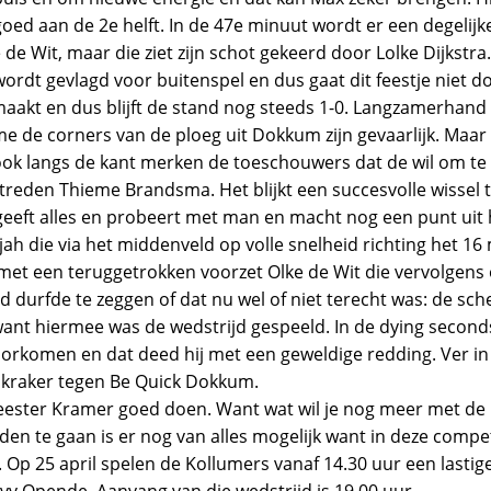
ed aan de 2e helft. In de 47e minuut wordt er een degelij
de Wit, maar die ziet zijn schot gekeerd door Lolke Dijkstra.
wordt gevlagd voor buitenspel en dus gaat dit feestje niet 
aakt en dus blijft de stand nog steeds 1-0. Langzamerhan
me de corners van de ploeg uit Dokkum zijn gevaarlijk. Maar
 ook langs de kant merken de toeschouwers dat de wil om te 
den Thieme Brandsma. Het blijkt een succesvolle wissel te 
eeft alles en probeert met man en macht nog een punt uit he
jah die via het middenveld op volle snelheid richting het 
 met een teruggetrokken voorzet Olke de Wit die vervolgens
urfde te zeggen of dat nu wel of niet terecht was: de sch
want hiermee was de wedstrijd gespeeld. In de dying secon
komen en dat deed hij met een geweldige redding. Ver in 
e kraker tegen Be Quick Dokkum.
eester Kramer goed doen. Want wat wil je nog meer met de 
jden te gaan is er nog van alles mogelijk want in deze com
Op 25 april spelen de Kollumers vanaf 14.30 uur een lastige
vv Opende. Aanvang van die wedstrijd is 19.00 uur.