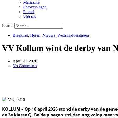
Magazine
Fotoverslagen
Puzzel
Video’s
Search
Breaking
,
Heren
,
Nieuws
,
Wedstrijdverslagen
VV Kollum wint de derby van N
April 20, 2026
No Comments
KOLLUM – Op 18 april 2026 stond de derby van de gemee
de 3e klasse Q. Beide ploegen strijden nog volop mee v