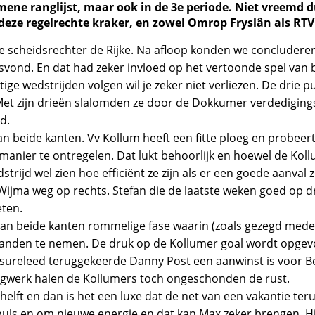
ene ranglijst, maar ook in de 3e periode. Niet vreemd 
eze regelrechte kraker, en zowel Omrop Fryslân als RTV 
 scheidsrechter de Rijke. Na afloop konden we concluderen da
atsvond. En dat had zeker invloed op het vertoonde spel va
tige wedstrijden volgen wil je zeker niet verliezen. De drie
t zijn drieën slalomden ze door de Dokkumer verdedigings
d.
 aan beide kanten. Vv Kollum heeft een fitte ploeg en probe
 manier te ontregelen. Dat lukt behoorlijk en hoewel de Kol
trijd wel zien hoe efficiënt ze zijn als er een goede aanval 
ijma weg op rechts. Stefan die de laatste weken goed op dre
eten.
 van beide kanten rommelige fase waarin (zoals gezegd mede
anden te nemen. De druk op de Kollumer goal wordt opgevo
lessureleed teruggekeerde Danny Post een aanwinst is voor B
iegwerk halen de Kollumers toch ongeschonden de rust.
helft en dan is het een luxe dat de net van een vakantie te
uls en om nieuwe energie en dat kan Max zeker brengen. H