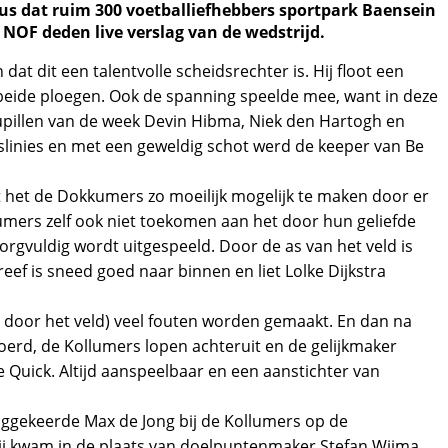
dus dat ruim 300 voetballiefhebbers sportpark Baensein
NOF deden live verslag van de wedstrijd.
t dit een talentvolle scheidsrechter is. Hij floot een
n beide ploegen. Ook de spanning speelde mee, want in deze
 pupillen van de week Devin Hibma, Niek den Hartogh en
linies en met een geweldig schot werd de keeper van Be
ert het de Dokkumers zo moeilijk mogelijk te maken door er
lumers zelf ook niet toekomen aan het door hun geliefde
zorgvuldig wordt uitgespeeld. Door de as van het veld is
ef is sneed goed naar binnen en liet Lolke Dijkstra
 door het veld) veel fouten worden gemaakt. En dan na
erd, de Kollumers lopen achteruit en de gelijkmaker
e Quick. Altijd aanspeelbaar en een aanstichter van
ruggekeerde Max de Jong bij de Kollumers op de
ij kwam in de plaats van doelpuntenmaker Stefan Wijma