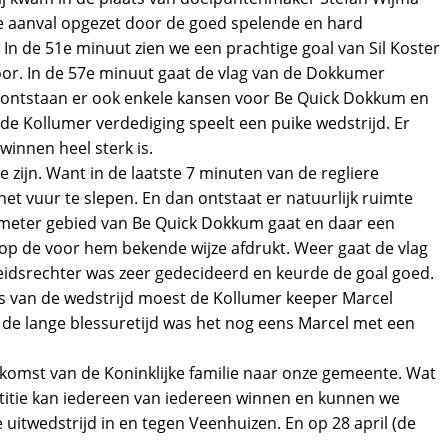
ke aanval opgezet door de goed spelende en hard
 In de 51e minuut zien we een prachtige goal van Sil Koster
door. In de 57e minuut gaat de vlag van de Dokkumer
d ontstaan er ook enkele kansen voor Be Quick Dokkum en
 de Kollumer verdediging speelt een puike wedstrijd. Er
winnen heel sterk is.
zijn. Want in de laatste 7 minuten van de regliere
t vuur te slepen. En dan ontstaat er natuurlijk ruimte
16 meter gebied van Be Quick Dokkum gaat en daar een
 op de voor hem bekende wijze afdrukt. Weer gaat de vlag
eidsrechter was zeer gedecideerd en keurde de goal goed.
ds van de wedstrijd moest de Kollumer keeper Marcel
de lange blessuretijd was het nog eens Marcel met een
komst van de Koninklijke familie naar onze gemeente. Wat
petitie kan iedereen van iedereen winnen en kunnen we
 uitwedstrijd in en tegen Veenhuizen. En op 28 april (de