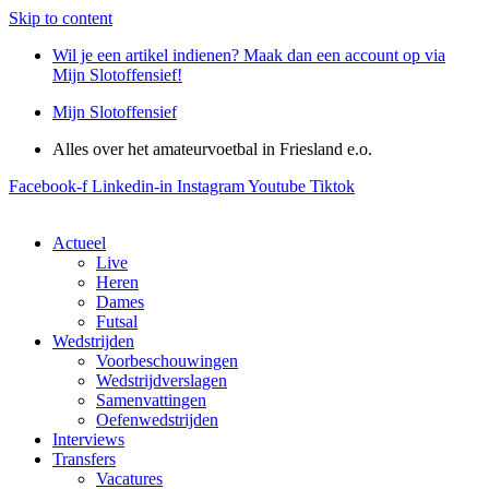
Skip to content
Wil je een artikel indienen? Maak dan een account op via
Mijn Slotoffensief!
Mijn Slotoffensief
Alles over het amateurvoetbal in Friesland e.o.
Facebook-f
Linkedin-in
Instagram
Youtube
Tiktok
Actueel
Live
Heren
Dames
Futsal
Wedstrijden
Voorbeschouwingen
Wedstrijdverslagen
Samenvattingen
Oefenwedstrijden
Interviews
Transfers
Vacatures