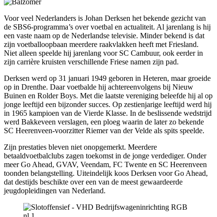
Voor veel Nederlanders is Johan Derksen het bekende gezicht van
de SBS6-programma’s over voetbal en actualiteit. Al jarenlang is hij
een vaste naam op de Nederlandse televisie. Minder bekend is dat
zijn voetballoopbaan meerdere raakvlakken heeft met Friesland.
Niet alleen speelde hij jarenlang voor SC Cambuur, ook eerder in
zijn carrière kruisten verschillende Friese namen zijn pad.
Derksen werd op 31 januari 1949 geboren in Heteren, maar groeide
op in Drenthe. Daar voetbalde hij achtereenvolgens bij Nieuw
Buinen en Rolder Boys. Met die laatste vereniging beleefde hij al op
jonge leeftijd een bijzonder succes. Op zestienjarige leeftijd werd hij
in 1965 kampioen van de Vierde Klasse. In de beslissende wedstrijd
werd Bakkeveen verslagen, een ploeg waarin de later zo bekende
SC Heerenveen-voorzitter Riemer van der Velde als spits speelde.
Zijn prestaties bleven niet onopgemerkt. Meerdere
betaaldvoetbalclubs zagen toekomst in de jonge verdediger. Onder
meer Go Ahead, GVAV, Veendam, FC Twente en SC Heerenveen
toonden belangstelling. Uiteindelijk koos Derksen voor Go Ahead,
dat destijds beschikte over een van de meest gewaardeerde
jeugdopleidingen van Nederland.