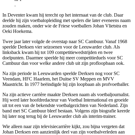
.
In Deventer kwam hij terecht op het internaat van de club. Daar
deelde hij zijn voetbalopleiding met spelers die later eveneens naam
zouden maken, onder wie de Friese voetballers Johan Vlietstra en
Oeki Hoekema.
Twee jaar later volgde de overstap naar SC Cambuur. Vanaf 1968
speelde Derksen vier seizoenen voor de Leeuwarder club. Als
linksback kwam hij tot 109 competitiewedstrijden en twee
doelpunten. Daarmee speelde hij meer competitieduels voor SC
Cambuur dan voor welke andere club uit zijn profloopbaan ook.
Na zijn periode in Leeuwarden speelde Derksen nog voor SC
Veendam, HFC Haarlem, het Duitse SV Meppen en MVV
Maastricht. In 1977 beëindigde hij zijn loopbaan als profvoetballer.
Na zijn actieve carrière maakte Derksen naam als voetbaljournalist.
Hij werd later hoofdredacteur van Voetbal International en groeide
uit tot een van de bekendste voetbalgezichten van Nederland. Zijn
band met SC Cambuur bleef bestaan. Volgens zijn biografie keerde
hij later nog terug bij de Leeuwarder club als interim-trainer.
Wie alleen naar zijn televisiecarrière kijkt, zou bijna vergeten dat
Johan Derksen een aanzienlijk deel van zijn voetbalverleden aan