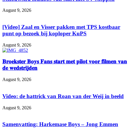
August 9, 2026
[Video] Zaal en Visser pakken met TPS kostbaar
punt op bezoek bij koploper KuPS
August 9, 2026
𝐁𝐫𝐨𝐞𝐤𝐬𝐭𝐞𝐫 𝐁𝐨𝐲𝐬 𝐅𝐚𝐧𝐬 𝐬𝐭𝐚𝐫𝐭 𝐦𝐞𝐭 𝐩𝐢𝐥𝐨𝐭 𝐯𝐨𝐨𝐫 𝐟𝐢𝐥𝐦𝐞𝐧 𝐯𝐚𝐧
𝐝𝐞 𝐰𝐞𝐝𝐬𝐭𝐫𝐢𝐣𝐝𝐞𝐧
August 9, 2026
Video: de hattrick van Roan van der Weij in beeld
August 9, 2026
Samenvatting: Harkemase Boys – Jong Emmen