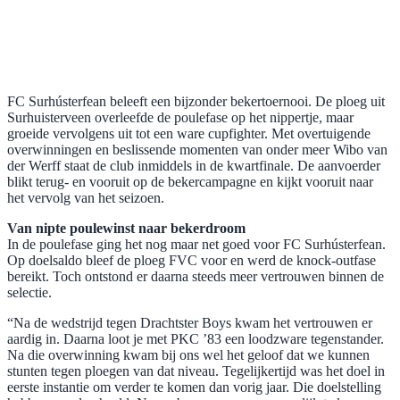
FC Surhústerfean beleeft een bijzonder bekertoernooi. De ploeg uit
Surhuisterveen overleefde de poulefase op het nippertje, maar
groeide vervolgens uit tot een ware cupfighter. Met overtuigende
overwinningen en beslissende momenten van onder meer Wibo van
der Werff staat de club inmiddels in de kwartfinale. De aanvoerder
blikt terug- en vooruit op de bekercampagne en kijkt vooruit naar
het vervolg van het seizoen.
Van nipte poulewinst naar bekerdroom
In de poulefase ging het nog maar net goed voor FC Surhústerfean.
Op doelsaldo bleef de ploeg FVC voor en werd de knock-outfase
bereikt. Toch ontstond er daarna steeds meer vertrouwen binnen de
selectie.
“Na de wedstrijd tegen Drachtster Boys kwam het vertrouwen er
aardig in. Daarna loot je met PKC ’83 een loodzware tegenstander.
Na die overwinning kwam bij ons wel het geloof dat we kunnen
stunten tegen ploegen van dat niveau. Tegelijkertijd was het doel in
eerste instantie om verder te komen dan vorig jaar. Die doelstelling