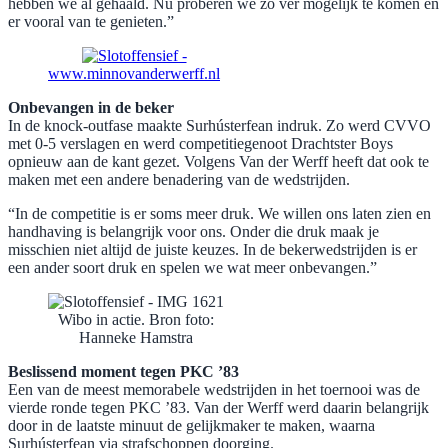
hebben we al gehaald. Nu proberen we zo ver mogelijk te komen en
er vooral van te genieten.”
www.minnovanderwerff.nl
Onbevangen in de beker
In de knock-outfase maakte Surhústerfean indruk. Zo werd CVVO
met 0-5 verslagen en werd competitiegenoot Drachtster Boys
opnieuw aan de kant gezet. Volgens Van der Werff heeft dat ook te
maken met een andere benadering van de wedstrijden.
“In de competitie is er soms meer druk. We willen ons laten zien en
handhaving is belangrijk voor ons. Onder die druk maak je
misschien niet altijd de juiste keuzes. In de bekerwedstrijden is er
een ander soort druk en spelen we wat meer onbevangen.”
Wibo in actie. Bron foto:
Hanneke Hamstra
Beslissend moment tegen PKC ’83
Een van de meest memorabele wedstrijden in het toernooi was de
vierde ronde tegen PKC ’83. Van der Werff werd daarin belangrijk
door in de laatste minuut de gelijkmaker te maken, waarna
Surhústerfean via strafschoppen doorging.