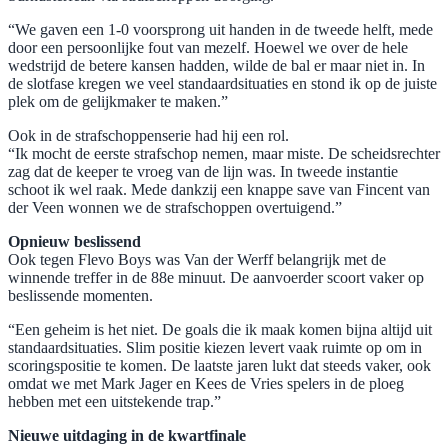
“We gaven een 1-0 voorsprong uit handen in de tweede helft, mede
door een persoonlijke fout van mezelf. Hoewel we over de hele
wedstrijd de betere kansen hadden, wilde de bal er maar niet in. In
de slotfase kregen we veel standaardsituaties en stond ik op de juiste
plek om de gelijkmaker te maken.”
Ook in de strafschoppenserie had hij een rol.
“Ik mocht de eerste strafschop nemen, maar miste. De scheidsrechter
zag dat de keeper te vroeg van de lijn was. In tweede instantie
schoot ik wel raak. Mede dankzij een knappe save van Fincent van
der Veen wonnen we de strafschoppen overtuigend.”
Opnieuw beslissend
Ook tegen Flevo Boys was Van der Werff belangrijk met de
winnende treffer in de 88e minuut. De aanvoerder scoort vaker op
beslissende momenten.
“Een geheim is het niet. De goals die ik maak komen bijna altijd uit
standaardsituaties. Slim positie kiezen levert vaak ruimte op om in
scoringspositie te komen. De laatste jaren lukt dat steeds vaker, ook
omdat we met Mark Jager en Kees de Vries spelers in de ploeg
hebben met een uitstekende trap.”
Nieuwe uitdaging in de kwartfinale