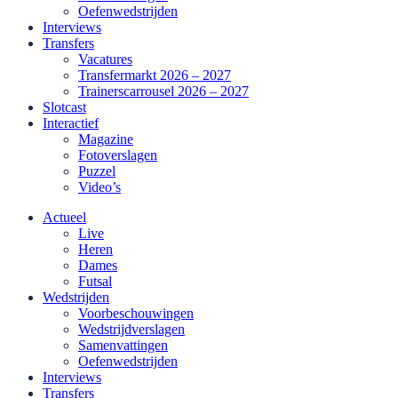
Oefenwedstrijden
Interviews
Transfers
Vacatures
Transfermarkt 2026 – 2027
Trainerscarrousel 2026 – 2027
Slotcast
Interactief
Magazine
Fotoverslagen
Puzzel
Video’s
Actueel
Live
Heren
Dames
Futsal
Wedstrijden
Voorbeschouwingen
Wedstrijdverslagen
Samenvattingen
Oefenwedstrijden
Interviews
Transfers