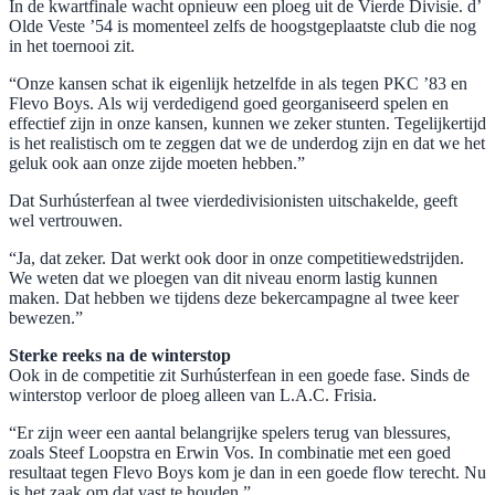
In de kwartfinale wacht opnieuw een ploeg uit de Vierde Divisie. d’
Olde Veste ’54 is momenteel zelfs de hoogstgeplaatste club die nog
in het toernooi zit.
“Onze kansen schat ik eigenlijk hetzelfde in als tegen PKC ’83 en
Flevo Boys. Als wij verdedigend goed georganiseerd spelen en
effectief zijn in onze kansen, kunnen we zeker stunten. Tegelijkertijd
is het realistisch om te zeggen dat we de underdog zijn en dat we het
geluk ook aan onze zijde moeten hebben.”
Dat Surhústerfean al twee vierdedivisionisten uitschakelde, geeft
wel vertrouwen.
“Ja, dat zeker. Dat werkt ook door in onze competitiewedstrijden.
We weten dat we ploegen van dit niveau enorm lastig kunnen
maken. Dat hebben we tijdens deze bekercampagne al twee keer
bewezen.”
Sterke reeks na de winterstop
Ook in de competitie zit Surhústerfean in een goede fase. Sinds de
winterstop verloor de ploeg alleen van L.A.C. Frisia.
“Er zijn weer een aantal belangrijke spelers terug van blessures,
zoals Steef Loopstra en Erwin Vos. In combinatie met een goed
resultaat tegen Flevo Boys kom je dan in een goede flow terecht. Nu
is het zaak om dat vast te houden.”