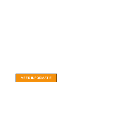
Website sponsor:
LIMBO International: WordPress specialisten uit
hartje Friesland.
MEER INFORMATIE