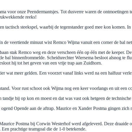
ramma voor onze Peendermantsjes. Tot dusverre waren de ontmoetingen
drukwekkende reeks!
 een tactisch steekspel, waarbij de tegenstander goed mee kon komen. In
l. In de veertiende minuut wist Remco Wijma vanuit een corner de bal net
rbaan stak Remco weg en deze verscheen één op één met de keeper. De 
e bal binnenfrommelde. Scheidsrechter Wiersema besloot alsnog te fluit
sloot hij tot het geven van een vrije trap aan Zuidhorn.
tier wat meer gelden. Een voorzet vanaf links werd na een halfuur verl
stand. Voor rust schoot ook Wijma nog een keer voorlangs en uit een co
 tandje bij op kon en moest en dat was vast ook hetgeen de technische 
per ogend Opende aan de aftrap. Maurice en Xander Postma gingen zich
Maurice Postma bij Corwin Westerhof werd afgeleverd. Deze draaide o
al. Een prachtige teamgoal die de 1-0 betekende.