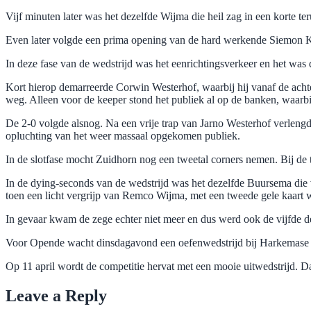
Vijf minuten later was het dezelfde Wijma die heil zag in een korte t
Even later volgde een prima opening van de hard werkende Siemon Ku
In deze fase van de wedstrijd was het eenrichtingsverkeer en het wa
Kort hierop demarreerde Corwin Westerhof, waarbij hij vanaf de achter
weg. Alleen voor de keeper stond het publiek al op de banken, waarbij
De 2-0 volgde alsnog. Na een vrije trap van Jarno Westerhof verleng
opluchting van het weer massaal opgekomen publiek.
In de slotfase mocht Zuidhorn nog een tweetal corners nemen. Bij de 
In de dying-seconds van de wedstrijd was het dezelfde Buursema die
toen een licht vergrijp van Remco Wijma, met een tweede gele kaart w
In gevaar kwam de zege echter niet meer en dus werd ook de vijfde 
Voor Opende wacht dinsdagavond een oefenwedstrijd bij Harkemase 
Op 11 april wordt de competitie hervat met een mooie uitwedstrijd. 
Leave a Reply