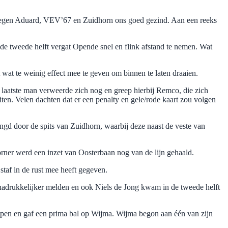
 tegen Aduard, VEV’67 en Zuidhorn ons goed gezind. Aan een reeks
 de tweede helft vergat Opende snel en flink afstand te nemen. Wat
 wat te weinig effect mee te geven om binnen te laten draaien.
laatste man verweerde zich nog en greep hierbij Remco, die zich
en. Velen dachten dat er een penalty en gele/rode kaart zou volgen
engd door de spits van Zuidhorn, waarbij deze naast de veste van
rner werd een inzet van Oosterbaan nog van de lijn gehaald.
staf in de rust mee heeft gegeven.
 nadrukkelijker melden en ook Niels de Jong kwam in de tweede helft
pen en gaf een prima bal op Wijma. Wijma begon aan één van zijn