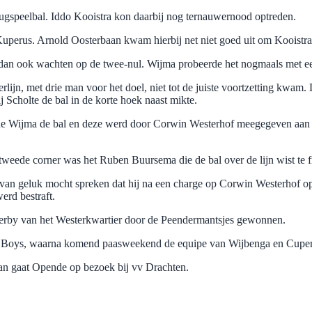
erugspeelbal. Iddo Kooistra kon daarbij nog ternauwernood optreden.
perus. Arnold Oosterbaan kwam hierbij net niet goed uit om Kooistra 
s dan ook wachten op de twee-nul. Wijma probeerde het nogmaals met ee
lijn, met drie man voor het doel, niet tot de juiste voortzetting kwam
 Scholte de bal in de korte hoek naast mikte.
de Wijma de bal en deze werd door Corwin Westerhof meegegeven aan Nie
tweede corner was het Ruben Buursema die de bal over de lijn wist te 
 van geluk mocht spreken dat hij na een charge op Corwin Westerhof o
erd bestraft.
derby van het Westerkwartier door de Peendermantsjes gewonnen.
Boys, waarna komend paasweekend de equipe van Wijbenga en Cuperus
Dan gaat Opende op bezoek bij vv Drachten.