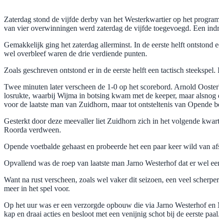
Zaterdag stond de vijfde derby van het Westerkwartier op het prog
van vier overwinningen werd zaterdag de vijfde toegevoegd. Een in
Gemakkelijk ging het zaterdag allerminst. In de eerste helft ontstond
wel overbleef waren de drie verdiende punten.
Zoals geschreven ontstond er in de eerste helft een tactisch steekspe
Twee minuten later verscheen de 1-0 op het scorebord. Arnold Ooste
losrukte, waarbij Wijma in botsing kwam met de keeper, maar alsnog d
voor de laatste man van Zuidhorn, maar tot ontsteltenis van Opende be
Gesterkt door deze meevaller liet Zuidhorn zich in het volgende kwar
Roorda verdween.
Opende voetbalde gehaast en probeerde het een paar keer wild van af
Opvallend was de roep van laatste man Jarno Westerhof dat er wel een
Want na rust verscheen, zoals wel vaker dit seizoen, een veel scher
meer in het spel voor.
Op het uur was er een verzorgde opbouw die via Jarno Westerhof en 
kap en draai acties en besloot met een venijnig schot bij de eerste pa