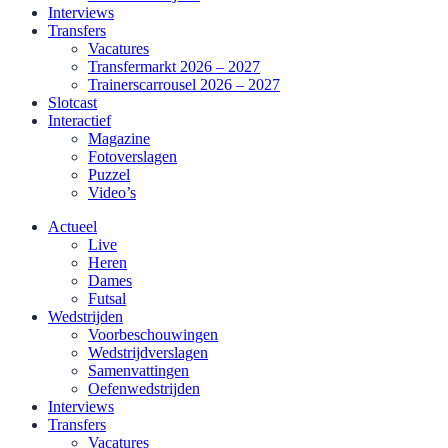
Interviews
Transfers
Vacatures
Transfermarkt 2026 – 2027
Trainerscarrousel 2026 – 2027
Slotcast
Interactief
Magazine
Fotoverslagen
Puzzel
Video’s
Actueel
Live
Heren
Dames
Futsal
Wedstrijden
Voorbeschouwingen
Wedstrijdverslagen
Samenvattingen
Oefenwedstrijden
Interviews
Transfers
Vacatures