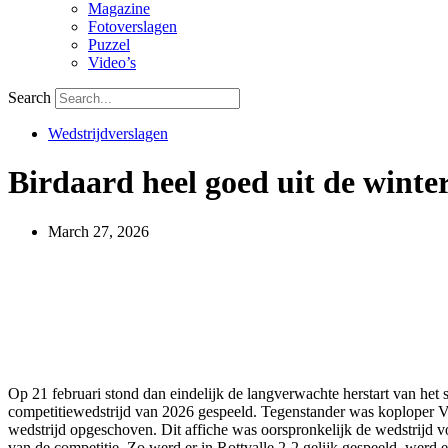
Magazine
Fotoverslagen
Puzzel
Video’s
Search
Wedstrijdverslagen
Birdaard heel goed uit de winte
March 27, 2026
Op 21 februari stond dan eindelijk de langverwachte herstart van h
competitiewedstrijd van 2026 gespeeld. Tegenstander was koploper VV
wedstrijd opgeschoven. Dit affiche was oorspronkelijk de wedstrijd 
van de competitie. Zo werd er in Rottvalle 2-2 gelijk gespeeld, we