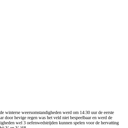
r de winterse weersomstandigheden werd om 14:30 uur de eerste
ar door hevige regen was het veld niet bespeelbaar en werd de
digheden wel 3 oefenwedstrijden kunnen spelen voor de hervatting
bij V en V ‘68.