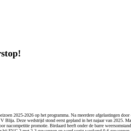
rstop!
et seizoen 2025-2026 op het programma. Na meerdere afgelastingen doo
 Blija. Deze wedstrijd stond eerst gepland in het najaar van 2025. Ma
voor nacompetitie promotie. Birdaard heeft onder de barre weersomstan
rd er bij FVC 2 met 2-3 gewonnen en werd vorig weekend 0-6 gewonnen 