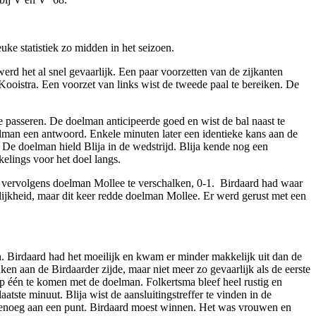
e statistiek zo midden in het seizoen.
erd het al snel gevaarlijk. Een paar voorzetten van de zijkanten
oistra. Een voorzet van links wist de tweede paal te bereiken. De
 passeren. De doelman anticipeerde goed en wist de bal naast te
elman een antwoord. Enkele minuten later een identieke kans aan de
 De doelman hield Blija in de wedstrijd. Blija kende nog een
elings voor het doel langs.
m vervolgens doelman Mollee te verschalken, 0-1. Birdaard had waar
lijkheid, maar dit keer redde doelman Mollee. Er werd gerust met een
n. Birdaard had het moeilijk en kwam er minder makkelijk uit dan de
en aan de Birdaarder zijde, maar niet meer zo gevaarlijk als de eerste
 op één te komen met de doelman. Folkertsma bleef heel rustig en
atste minuut. Blija wist de aansluitingstreffer te vinden in de
 genoeg aan een punt. Birdaard moest winnen. Het was vrouwen en