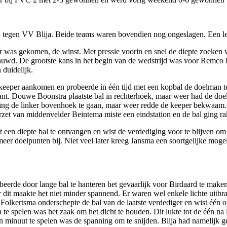
 tegen VV Blija. Beide teams waren bovendien nog ongeslagen. Een leuk
r was gekomen, de winst. Met pressie voorin en snel de diepte zoeken w
wd. De grootste kans in het begin van de wedstrijd was voor Remco Ko
 duidelijk.
keeper aankomen en probeerde in één tijd met een kopbal de doelman te
kant. Douwe Boonstra plaatste bal in rechterhoek, maar weer had de do
chting de linker bovenhoek te gaan, maar weer redde de keeper bekwaam.
zet van middenvelder Beintema miste een eindstation en de bal ging rak
 een diepte bal te ontvangen en wist de verdediging voor te blijven o
meer doelpunten bij. Niet veel later kreeg Jansma een soortgelijke moge
eerde door lange bal te hanteren het gevaarlijk voor Birdaard te make
 dit maakte het niet minder spannend. Er waren wel enkele lichte uitbrak
er Folkertsma onderschepte de bal van de laatste verdediger en wist één
te spelen was het zaak om het dicht te houden. Dit lukte tot de één na la
 minuut te spelen was de spanning om te snijden. Blija had namelijk