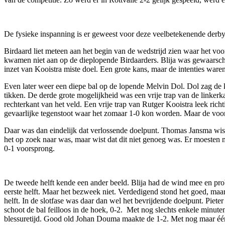
De fysieke inspanning is er geweest voor deze veelbetekenende derby
Birdaard liet meteen aan het begin van de wedstrijd zien waar het voo
kwamen niet aan op de dieplopende Birdaarders. Blija was gewaarschu
inzet van Kooistra miste doel. Een grote kans, maar de intenties waren
Even later weer een diepe bal op de lopende Melvin Dol. Dol zag de 
tikken. De derde grote mogelijkheid was een vrije trap van de linker
rechterkant van het veld. Een vrije trap van Rutger Kooistra leek ri
gevaarlijke tegenstoot waar het zomaar 1-0 kon worden. Maar de voor
Daar was dan eindelijk dat verlossende doelpunt. Thomas Jansma wist
het op zoek naar was, maar wist dat dit niet genoeg was. Er moesten 
0-1 voorsprong.
De tweede helft kende een ander beeld. Blija had de wind mee en prob
eerste helft. Maar het bezweek niet. Verdedigend stond het goed, maar
helft. In de slotfase was daar dan wel het bevrijdende doelpunt. Piet
schoot de bal feilloos in de hoek, 0-2. Met nog slechts enkele minuten 
blessuretijd. Good old Johan Douma maakte de 1-2. Met nog maar één