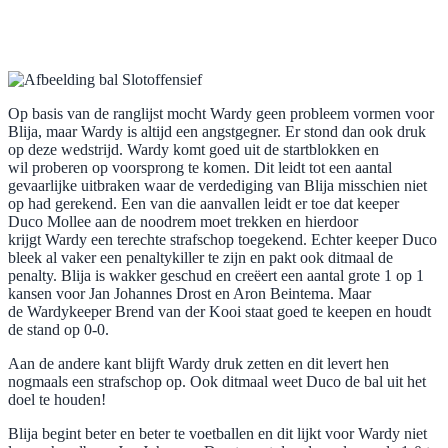
Op basis van de ranglijst mocht Wardy geen probleem vormen voor
Blija, maar Wardy is altijd een angstgegner. Er stond dan ook druk
op deze wedstrijd. Wardy komt goed uit de startblokken en
wil proberen op voorsprong te komen. Dit leidt tot een aantal
gevaarlijke uitbraken waar de verdediging van Blija misschien niet
op had gerekend. Een van die aanvallen leidt er toe dat keeper
Duco Mollee aan de noodrem moet trekken en hierdoor
krijgt Wardy een terechte strafschop toegekend. Echter keeper Duco
bleek al vaker een penaltykiller te zijn en pakt ook ditmaal de
penalty. Blija is wakker geschud en creëert een aantal grote 1 op 1
kansen voor Jan Johannes Drost en Aron Beintema. Maar
de Wardykeeper Brend van der Kooi staat goed te keepen en houdt
de stand op 0-0.
Aan de andere kant blijft Wardy druk zetten en dit levert hen
nogmaals een strafschop op. Ook ditmaal weet Duco de bal uit het
doel te houden!
Blija begint beter en beter te voetballen en dit lijkt voor Wardy niet