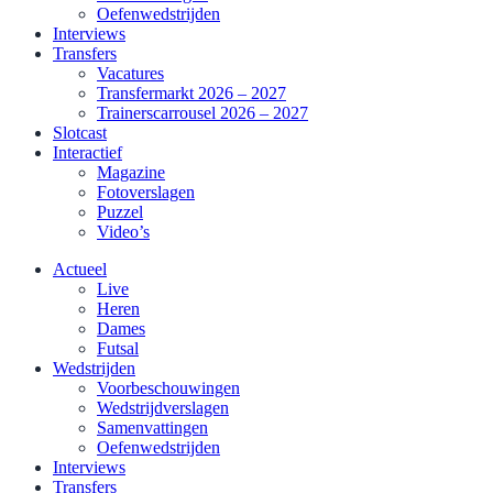
Oefenwedstrijden
Interviews
Transfers
Vacatures
Transfermarkt 2026 – 2027
Trainerscarrousel 2026 – 2027
Slotcast
Interactief
Magazine
Fotoverslagen
Puzzel
Video’s
Actueel
Live
Heren
Dames
Futsal
Wedstrijden
Voorbeschouwingen
Wedstrijdverslagen
Samenvattingen
Oefenwedstrijden
Interviews
Transfers