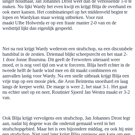
langer houdbaar, Jan Johannes Drost weet dan de verlossende 1-0 te
maken. Nu lijkt Wardy het even kwijt en krijgt Blija de overhand en
ook meer kansen. Het combinatiespel op het middenveld begint te
lopen en Wardykan maar weinig uitbreken. Voor rust
maakt Ulbe Holwerda er op een fraaie manier 2-0 van en de
wedstrijd lijkt dan eigenlijk gespeeld.
Net na rust krijgt Wardy wederom een strafschop, na een discutabele
handsbal in de zestien. Driemaal blijkt scheepsrecht en het staat 2-
1 door Jonne Buursma. Dit geeft de Ferwerters uiteraard weer
moed, er is nog veel tijd om wat te forceren. Blija heeft echter in de
tweede helft de harde wind mee en dit maakt combineren en
aanvallen lastig voor Wardy. Na een snelle uitbraak krijgt Blija een
vrije trap op een mooie plek, die Aron Beintema snoeihard en laag
langs de keeper werkt. De marge is weer 2, het staat 3-1. Het gaat
nu echter snel op en neer, Routinier Sjoerd Jan Westra maakt er 3-2
van.
Ook Blija krijgt vervolgens een strafschop, Jan Johannes Drost legt
aan, nadat hij degene was die onderuit gemaaid werd in het
strafschopgebied. Maar het is een bijzondere middag, en ook hij mist
een strafschop. Niet veel later krijgt Blija opnieuw een kans om een