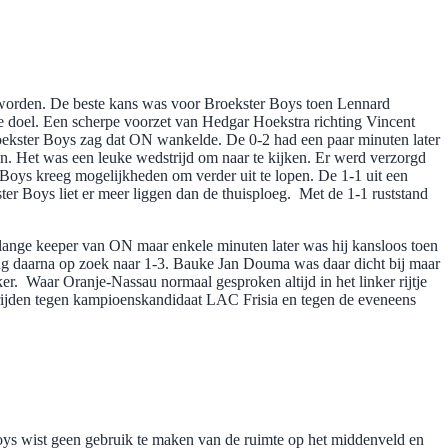
e worden. De beste kans was voor Broekster Boys toen Lennard
e doel. Een scherpe voorzet van Hedgar Hoekstra richting Vincent
oekster Boys zag dat ON wankelde. De 0-2 had een paar minuten later
en. Het was een leuke wedstrijd om naar te kijken. Er werd verzorgd
Boys kreeg mogelijkheden om verder uit te lopen. De 1-1 uit een
er Boys liet er meer liggen dan de thuisploeg. Met de 1-1 ruststand
lange keeper van ON maar enkele minuten later was hij kansloos toen
ing daarna op zoek naar 1-3. Bauke Jan Douma was daar dicht bij maar
. Waar Oranje-Nassau normaal gesproken altijd in het linker rijtje
trijden tegen kampioenskandidaat LAC Frisia en tegen de eveneens
oys wist geen gebruik te maken van de ruimte op het middenveld en