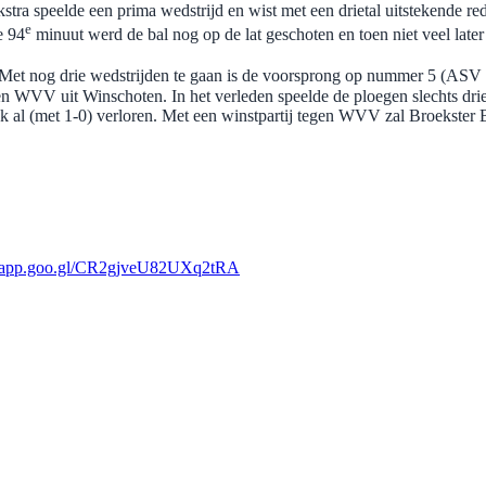
a speelde een prima wedstrijd en wist met een drietal uitstekende re
e
e 94
minuut werd de bal nog op de lat geschoten en toen niet veel lat
. Met nog drie wedstrijden te gaan is de voorsprong op nummer 5 (ASV 
 WVV uit Winschoten. In het verleden speelde de ploegen slechts drie 
ook al (met 1-0) verloren. Met een winstpartij tegen WVV zal Broekster
os.app.goo.gl/CR2gjveU82UXq2tRA