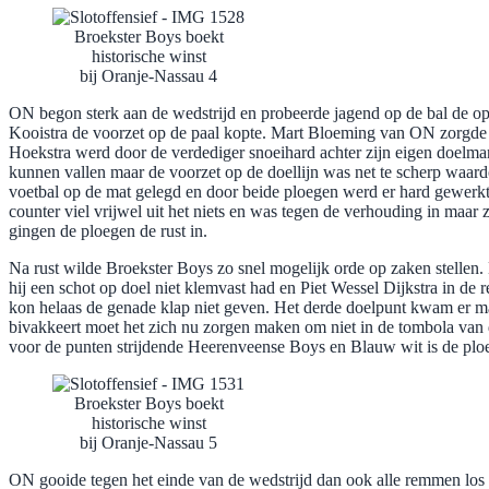
Broekster Boys boekt
historische winst
bij Oranje-Nassau 4
ON begon sterk aan de wedstrijd en probeerde jagend op de bal de op
Kooistra de voorzet op de paal kopte. Mart Bloeming van ON zorgde v
Hoekstra werd door de verdediger snoeihard achter zijn eigen doelm
kunnen vallen maar de voorzet op de doellijn was net te scherp waard
voetbal op de mat gelegd en door beide ploegen werd er hard gewerkt
counter viel vrijwel uit het niets en was tegen de verhouding in maa
gingen de ploegen de rust in.
Na rust wilde Broekster Boys zo snel mogelijk orde op zaken stellen
hij een schot op doel niet klemvast had en Piet Wessel Dijkstra in 
kon helaas de genade klap niet geven. Het derde doelpunt kwam er ma
bivakkeert moet het zich nu zorgen maken om niet in de tombola van 
voor de punten strijdende Heerenveense Boys en Blauw wit is de ploeg
Broekster Boys boekt
historische winst
bij Oranje-Nassau 5
ON gooide tegen het einde van de wedstrijd dan ook alle remmen los 