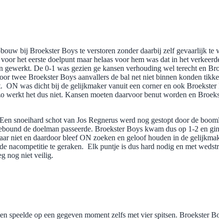
bouw bij Broekster Boys te verstoren zonder daarbij zelf gevaarlijk t
oor het eerste doelpunt maar helaas voor hem was dat in het verkeerd
an gewerkt. De 0-1 was gezien ge kansen verhouding wel terecht en Br
oor twee Broekster Boys aanvallers de bal net niet binnen konden tikk
. ON was dicht bij de gelijkmaker vanuit een corner en ook Broekster 
r zo werkt het dus niet. Kansen moeten daarvoor benut worden en Broekst
. Een snoeihard schot van Jos Regnerus werd nog gestopt door de boom
de rebound de doelman passeerde. Broekster Boys kwam dus op 1-2 en g
ar niet en daardoor bleef ON zoeken en geloof houden in de gelijkmaker
de nacompetitie te geraken. Elk puntje is dus hard nodig en met weds
 nog niet veilig.
en speelde op een gegeven moment zelfs met vier spitsen. Broekster B