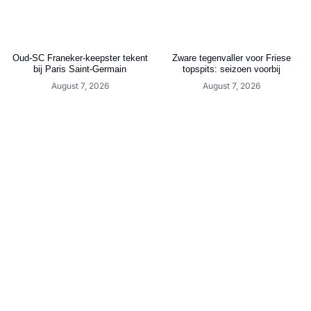
Oud-SC Franeker-keepster tekent
Zware tegenvaller voor Friese
bij Paris Saint-Germain
topspits: seizoen voorbij
August 7, 2026
August 7, 2026
Berwout Beimers: “Ik heb het
Cambuur schrijft historie:
enorm naar mijn zin bij SC
eredivisiedebuut in Kooi Stadion
Genemuiden”
tegen Excelsior
August 7, 2026
August 7, 2026