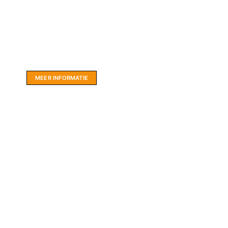
Website sponsor:
LIMBO International: WordPress specialisten uit
hartje Friesland.
MEER INFORMATIE