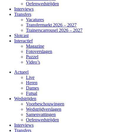
Oefenwedstrijden
Interviews
Transfers
Vacatures
Transfermarkt 2026 – 2027
Trainerscarrousel 2026 – 2027
Slotcast
Interactief
Magazine
Fotoverslagen
Puzzel
Video’s
Actueel
Live
Heren
Dames
Futsal
Wedstrijden
Voorbeschouwingen
Wedstrijdverslagen
Samenvattingen
Oefenwedstrijden
Interviews
Transfers