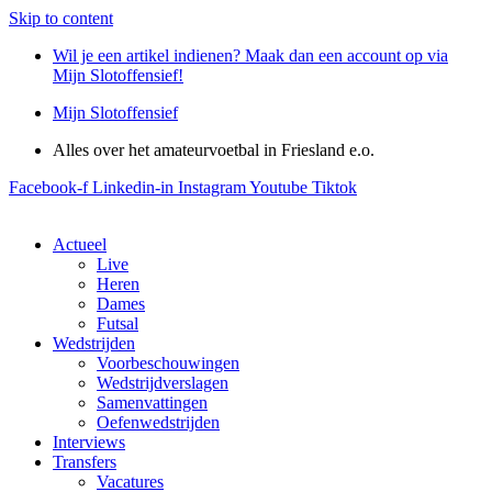
Skip to content
Wil je een artikel indienen? Maak dan een account op via
Mijn Slotoffensief!
Mijn Slotoffensief
Alles over het amateurvoetbal in Friesland e.o.
Facebook-f
Linkedin-in
Instagram
Youtube
Tiktok
Actueel
Live
Heren
Dames
Futsal
Wedstrijden
Voorbeschouwingen
Wedstrijdverslagen
Samenvattingen
Oefenwedstrijden
Interviews
Transfers
Vacatures