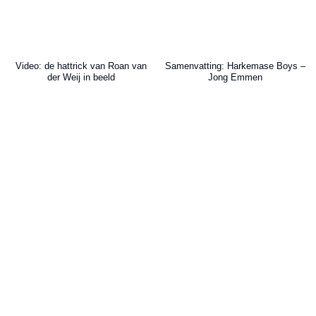
Video: de hattrick van Roan van
Samenvatting: Harkemase Boys –
der Weij in beeld
Jong Emmen
August 9, 2026
August 9, 2026
Friese inbreng direct belangrijk bij
Van der Weij velt oude club met
FC Emmen: Veldhuis debuteert
hattrick: Frisia onderuit in
onder Van Dam met zege
Emmeloord
August 8, 2026
August 8, 2026