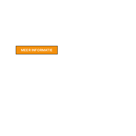
Website sponsor:
LIMBO International: WordPress specialisten uit
hartje Friesland.
MEER INFORMATIE