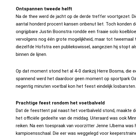
Ontspannen tweede helft
Na de thee werd de jacht op de derde treffer voortgezet. D
aantal honderd procent kansen onbenut liet. Toch konden de
ongrijpbare Justin Boonstra rondde een fraaie solo koelbl
vervolgens nog één grote mogelijkheid, maar tot tweemaal to
diezelfde Hofstra een publiekswissel, aangezien hij stopt a
binnen de lijnen.
Op dat moment stond het al 4-0 dankzij Herre Bosma, die e
spannend werd het daardoor geen moment op sportpark Oan 
negentig minuten voetbal kon het feest eindelijk losbarsten.
Prachtige feest rondom het voetbalveld
Dat de feesttent pal naast het voetbalveld stond, maakte 
het officiële gedeelte van de middag. Uiteraard was ook 
reiken. Na een toespraak van voorzitter Jenne IJbema was he
kampioensschaal. Die eer was weggelegd voor keeperstrainer 