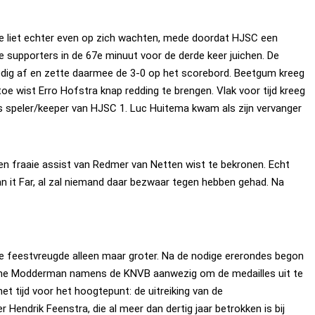
ie liet echter even op zich wachten, mede doordat HJSC een
 supporters in de 67e minuut voor de derde keer juichen. De
oedig af en zette daarmee de 3-0 op het scorebord. Beetgum kreeg
e wist Erro Hofstra knap redding te brengen. Vlak voor tijd kreeg
ls speler/keeper van HJSC 1. Luc Huitema kwam als zijn vervanger
en fraaie assist van Redmer van Netten wist te bekronen. Echt
it Far, al zal niemand daar bezwaar tegen hebben gehad. Na
de feestvreugde alleen maar groter. Na de nodige ererondes begon
Minne Modderman namens de KNVB aanwezig om de medailles uit te
t tijd voor het hoogtepunt: de uitreiking van de
Hendrik Feenstra, die al meer dan dertig jaar betrokken is bij