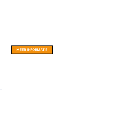
Website sponsor:
LIMBO International: WordPress specialisten uit
hartje Friesland.
MEER INFORMATIE