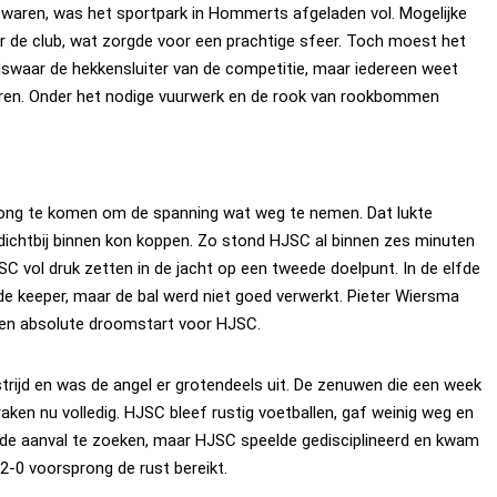
waren, was het sportpark in Hommerts afgeladen vol. Mogelijke
 de club, wat zorgde voor een prachtige sfeer. Toch moest het
swaar de hekkensluiter van de competitie, maar iedereen weet
oren. Onder het nodige vuurwerk en de rook van rookbommen
rsprong te komen om de spanning wat weg te nemen. Dat lukte
dichtbij binnen kon koppen. Zo stond HJSC al binnen zes minuten
C vol druk zetten in de jacht op een tweede doelpunt. In de elfde
 keeper, maar de bal werd niet goed verwerkt. Pieter Wiersma
 Een absolute droomstart voor HJSC.
rijd en was de angel er grotendeels uit. De zenuwen die een week
ken nu volledig. HJSC bleef rustig voetballen, gaf weinig weg en
l de aanval te zoeken, maar HJSC speelde gedisciplineerd en kwam
2-0 voorsprong de rust bereikt.