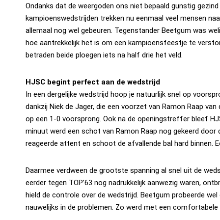
Ondanks dat de weergoden ons niet bepaald gunstig gezind 
kampioenswedstrijden trekken nu eenmaal veel mensen naar
allemaal nog wel gebeuren. Tegenstander Beetgum was weli
hoe aantrekkelijk het is om een kampioensfeestje te verst
betraden beide ploegen iets na half drie het veld.
HJSC begint perfect aan de wedstrijd
In een dergelijke wedstrijd hoop je natuurlijk snel op voo
dankzij Niek de Jager, die een voorzet van Ramon Raap van 
op een 1-0 voorsprong. Ook na de openingstreffer bleef HJS
minuut werd een schot van Ramon Raap nog gekeerd door de
reageerde attent en schoot de afvallende bal hard binnen.
Daarmee verdween de grootste spanning al snel uit de wedst
eerder tegen TOP’63 nog nadrukkelijk aanwezig waren, ontbra
hield de controle over de wedstrijd. Beetgum probeerde we
nauwelijks in de problemen. Zo werd met een comfortabele 