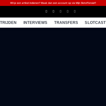
Wil je een artikel indienen? Maak dan een account op via Mijn Slotoffensief!
TRIJDEN
INTERVIEWS
TRANSFERS
SLOTCAST