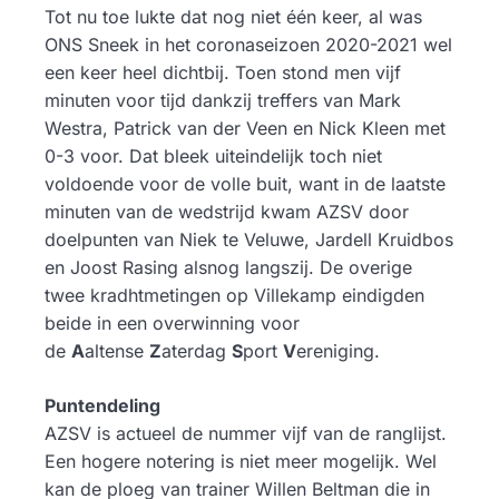
Tot nu toe lukte dat nog niet één keer, al was
ONS Sneek in het coronaseizoen 2020-2021 wel
een keer heel dichtbij. Toen stond men vijf
minuten voor tijd dankzij treffers van Mark
Westra, Patrick van der Veen en Nick Kleen met
0-3 voor. Dat bleek uiteindelijk toch niet
voldoende voor de volle buit, want in de laatste
minuten van de wedstrijd kwam AZSV door
doelpunten van Niek te Veluwe, Jardell Kruidbos
en Joost Rasing alsnog langszij. De overige
twee kradhtmetingen op Villekamp eindigden
beide in een overwinning voor
de
A
altense
Z
aterdag
S
port
V
ereniging.
​Puntendeling
AZSV is actueel de nummer vijf van de ranglijst.
Een hogere notering is niet meer mogelijk. Wel
kan de ploeg van trainer Willen Beltman die in