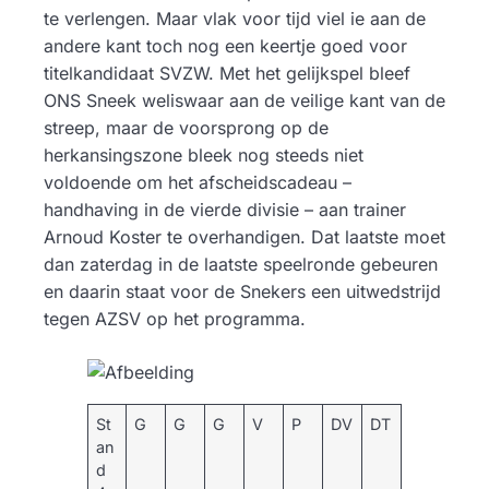
te verlengen. Maar vlak voor tijd viel ie aan de
andere kant toch nog een keertje goed voor
titelkandidaat SVZW. Met het gelijkspel bleef
ONS Sneek weliswaar aan de veilige kant van de
streep, maar de voorsprong op de
herkansingszone bleek nog steeds niet
voldoende om het afscheidscadeau –
handhaving in de vierde divisie – aan trainer
Arnoud Koster te overhandigen. Dat laatste moet
dan zaterdag in de laatste speelronde gebeuren
en daarin staat voor de Snekers een uitwedstrijd
tegen AZSV op het programma.
St
G
G
G
V
P
DV
DT
an
d