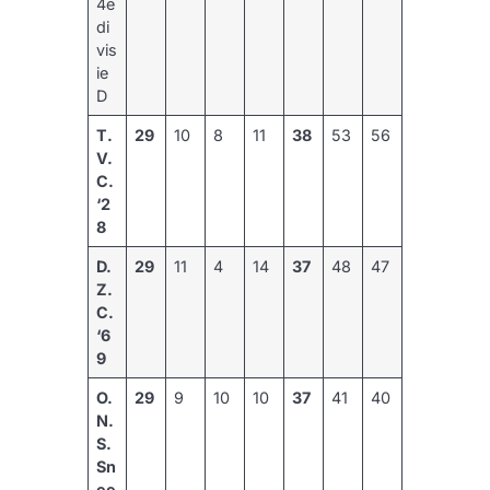
4e
di
vis
ie
D
T.
29
10
8
11
38
53
56
V.
C.
‘2
8
D.
29
11
4
14
37
48
47
Z.
C.
‘6
9
O.
29
9
10
10
37
41
40
N.
S.
Sn
ee