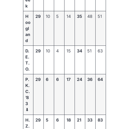
k
H
29
10
5
14
35
48
51
oo
gl
an
d
D.
29
10
4
15
34
51
63
E.
T.
O.
P.
29
6
6
17
24
36
64
K.
C.
’8
3
⬇︎
H.
29
5
6
18
21
33
83
Z.