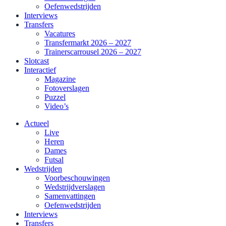
Oefenwedstrijden
Interviews
Transfers
Vacatures
Transfermarkt 2026 – 2027
Trainerscarrousel 2026 – 2027
Slotcast
Interactief
Magazine
Fotoverslagen
Puzzel
Video’s
Actueel
Live
Heren
Dames
Futsal
Wedstrijden
Voorbeschouwingen
Wedstrijdverslagen
Samenvattingen
Oefenwedstrijden
Interviews
Transfers