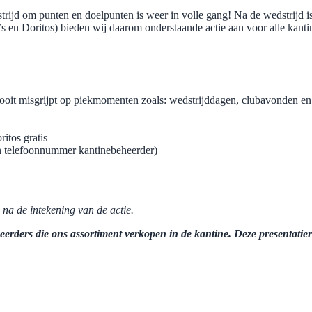
strijd om punten en doelpunten is weer in volle gang! Na de wedstrijd is
s en Doritos) bieden wij daarom onderstaande actie aan voor alle kanti
 nooit misgrijpt op piekmomenten zoals: wedstrijddagen, clubavonden e
itos gratis
n telefoonnummer kantinebeheerder)
na de intekening van de actie.
heerders die ons assortiment verkopen in de kantine. Deze presentati