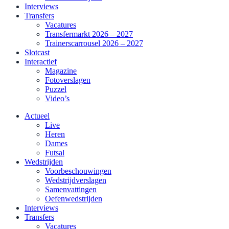
Interviews
Transfers
Vacatures
Transfermarkt 2026 – 2027
Trainerscarrousel 2026 – 2027
Slotcast
Interactief
Magazine
Fotoverslagen
Puzzel
Video’s
Actueel
Live
Heren
Dames
Futsal
Wedstrijden
Voorbeschouwingen
Wedstrijdverslagen
Samenvattingen
Oefenwedstrijden
Interviews
Transfers
Vacatures