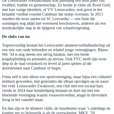
De Leeuwarder voetbalcultuur was jarenlang een bont palet van
rivaliteit, traditie en gemeenschap. Zo kende je clubs als Rood Geel,
met hun vurige identiteit, of VV Leeuwarden, ooit groot in het
betaalde voetbal voordat Cambuur dat stokje overnam. In 2013
smolten die twee samen tot SC Leovardia — een fusie die
sommigen nog altijd met weemoed beschouwen, anderen als een
noodzakelijke stap in de tijdgeest van schaalvergroting.
De clubs van nu
Tegenwoordig bestaat het Leeuwarder amateurvoetballandschap uit
een mix van oude bekenden en relatief jonge verenigingen. Blauw
Wit ’34 is nog steeds een stevig bastion, met een brede
jeugdopleiding en prestaties op niveau. Ook FVC heeft zijn roots
diep in de stad verankerd en levert al jaren spelers af die
doorstromen naar Cambuur of hoger.
Frisia zelf is niet alleen een sportvereniging, maar bijna een cultureel
instituut geworden, met generaties die elkaar opvolgen op en naast
het veld. Leeuwarder Zwaluwen, een club met een sociaal hart,
vierde in 2024 haar honderdjarig bestaan en doet dat met een
bloeiende vereniging waarin vrouwenvoetbal, jeugd en diversiteit
hoog in het vaandel staan.
En dan zijn er de kleinere clubs, de buurtteams waar ‘s zaterdags de
kantine net zo belangrijk is als de overwinning. MKV ’29