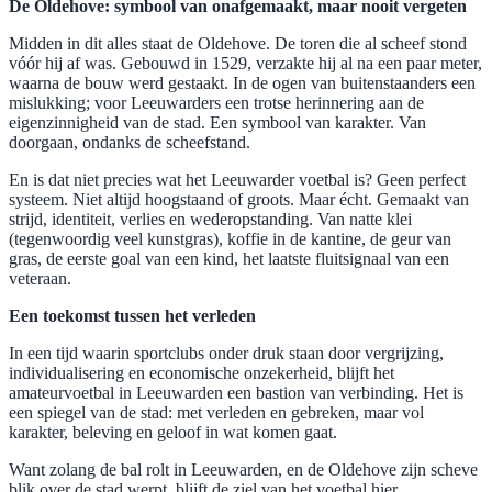
De Oldehove: symbool van onafgemaakt, maar nooit vergeten
Midden in dit alles staat de Oldehove. De toren die al scheef stond
vóór hij af was. Gebouwd in 1529, verzakte hij al na een paar meter,
waarna de bouw werd gestaakt. In de ogen van buitenstaanders een
mislukking; voor Leeuwarders een trotse herinnering aan de
eigenzinnigheid van de stad. Een symbool van karakter. Van
doorgaan, ondanks de scheefstand.
En is dat niet precies wat het Leeuwarder voetbal is? Geen perfect
systeem. Niet altijd hoogstaand of groots. Maar écht. Gemaakt van
strijd, identiteit, verlies en wederopstanding. Van natte klei
(tegenwoordig veel kunstgras), koffie in de kantine, de geur van
gras, de eerste goal van een kind, het laatste fluitsignaal van een
veteraan.
Een toekomst tussen het verleden
In een tijd waarin sportclubs onder druk staan door vergrijzing,
individualisering en economische onzekerheid, blijft het
amateurvoetbal in Leeuwarden een bastion van verbinding. Het is
een spiegel van de stad: met verleden en gebreken, maar vol
karakter, beleving en geloof in wat komen gaat.
Want zolang de bal rolt in Leeuwarden, en de Oldehove zijn scheve
blik over de stad werpt, blijft de ziel van het voetbal hier