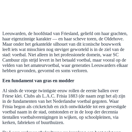
Leeuwarden, de hoofdstad van Friesland, geliefd om haar grachten,
haar eigenzinnige karakter — en haar scheve toren, de Oldehove.
Maar onder het gekantelde silhouet van dit iconische bouwwerk
leeft iets wat misschien nog steviger geworteld is in de ziel van de
stad: voetbal. Niet alleen in het professionele domein, waar SC
Cambuur zijn strijd levert in het betaald voetbal, maar vooral op de
velden van het amateurvoetbal, waar generaties Leeuwarders elkaar
hebben gevonden, gevormd en soms verloren.
Een fundament van gras en modder
Al sinds de vroege twintigste eeuw rollen de eerste ballen over
Friese klei. Clubs als L.A.C. Frisia 1883 (de naam zegt het al) zijn
in de fundamenten van het Nederlandse voetbal gegoten. Waar
Frisia begon als cricketclub en zich ontwikkelde tot een gevestigde
voetbal naam in de stad, ontstonden er in de loop der decennia
tientallen voetbalverenigingen in wijken, op schoolpleinen, via
kerken, fabrieken of buurthuizen.