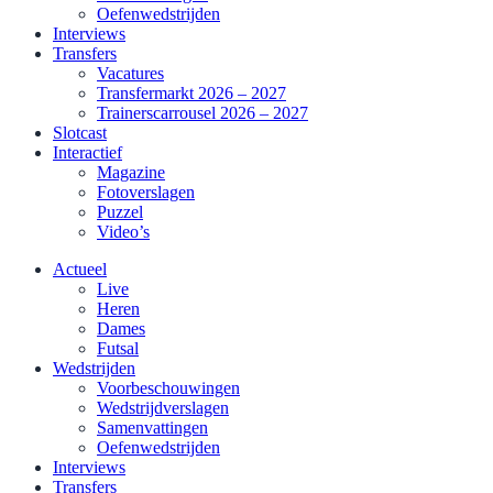
Oefenwedstrijden
Interviews
Transfers
Vacatures
Transfermarkt 2026 – 2027
Trainerscarrousel 2026 – 2027
Slotcast
Interactief
Magazine
Fotoverslagen
Puzzel
Video’s
Actueel
Live
Heren
Dames
Futsal
Wedstrijden
Voorbeschouwingen
Wedstrijdverslagen
Samenvattingen
Oefenwedstrijden
Interviews
Transfers