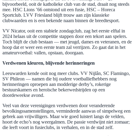
bijvoorbeeld, ooit de katholieke club van de stad, draait nog steeds
mee. HSC Lions ’66 ontstond uit een fusie, HSC – Horeca
Sportclub. LVV Friesland blijft trouw aan zijn klassieke
clubwaarden en is een bekende naam binnen de breedtesport.
VV Nicator, ooit een stabiele zondagclub, zag het eerste elftal in
2024 helaas uit de competitie stappen door een tekort aan spelers.
Toch blijft de club bestaan — met jeugd, dames en veteranen, en de
hoop dat er weer een eerste team zal verrijzen. Zo gaat dat in het
amateurvoetbal: vallen, opstaan, doorgaan.
Verdwenen kleuren, blijvende herinneringen
Leeuwarden kende ooit nog meer clubs. VV Nijlân, SC Flamingo,
SV Phileon — namen die bij oudere voetballiefhebbers nog
herinneringen oproepen aan modderige derby’s, rokerige
bestuurskamers en heroïsche bekerwedstrijden op een
doordeweekse avond.
Veel van deze verenigingen verdwenen door veranderende
bevolkingssamenstellingen, verminderde aanwas of simpelweg een
gebrek aan vrijwilligers. Maar wie goed luistert langs de velden,
hoort de echo’s nog weergalmen. De passie verdwijnt niet zomaar;
die leeft voort in fusieclubs, in verhalen, en in de stad zelf.