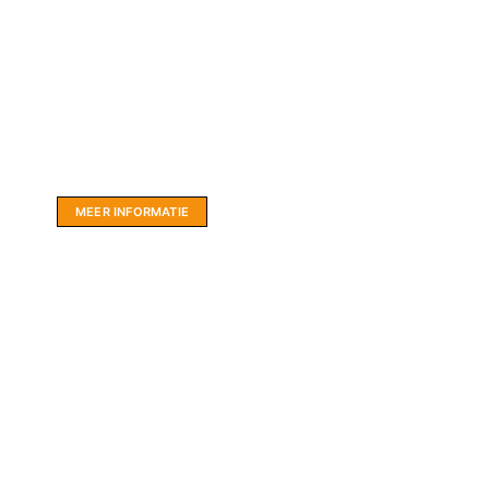
Website sponsor:
LIMBO International: WordPress specialisten uit
hartje Friesland.
MEER INFORMATIE