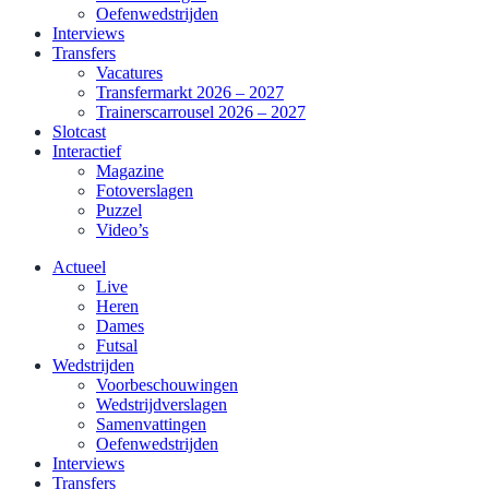
Oefenwedstrijden
Interviews
Transfers
Vacatures
Transfermarkt 2026 – 2027
Trainerscarrousel 2026 – 2027
Slotcast
Interactief
Magazine
Fotoverslagen
Puzzel
Video’s
Actueel
Live
Heren
Dames
Futsal
Wedstrijden
Voorbeschouwingen
Wedstrijdverslagen
Samenvattingen
Oefenwedstrijden
Interviews
Transfers