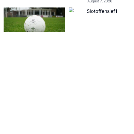
August 7, 2026
4e Klasse Vr: tien Friese ploegen en
één club uit Flevoland
August 7, 2026
De volgende stap richting het nieuwe
seizoen volgt morgen
August 7, 2026