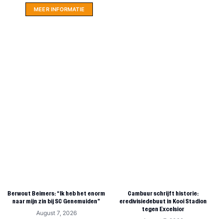
MEER INFORMATIE
Berwout Beimers: “Ik heb het enorm
Cambuur schrijft historie:
naar mijn zin bij SC Genemuiden”
eredivisiedebuut in Kooi Stadion
tegen Excelsior
August 7, 2026