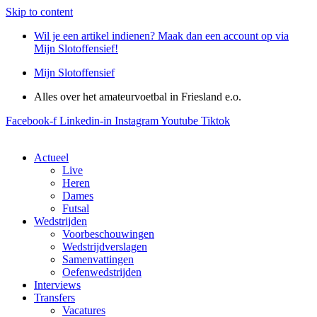
Skip to content
Wil je een artikel indienen? Maak dan een account op via
Mijn Slotoffensief!
Mijn Slotoffensief
Alles over het amateurvoetbal in Friesland e.o.
Facebook-f
Linkedin-in
Instagram
Youtube
Tiktok
Actueel
Live
Heren
Dames
Futsal
Wedstrijden
Voorbeschouwingen
Wedstrijdverslagen
Samenvattingen
Oefenwedstrijden
Interviews
Transfers
Vacatures