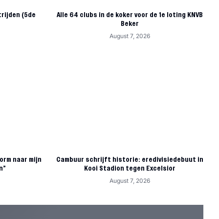
rijden (5de
Alle 64 clubs in de koker voor de 1e loting KNVB
Beker
August 7, 2026
orm naar mijn
Cambuur schrijft historie: eredivisiedebuut in
n”
Kooi Stadion tegen Excelsior
August 7, 2026