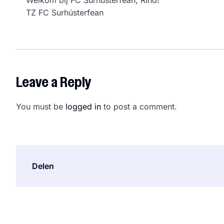
Welkom bij FC Surhústerfean, Rind!
TZ FC Surhústerfean
Leave a Reply
You must be
logged in
to post a comment.
Delen