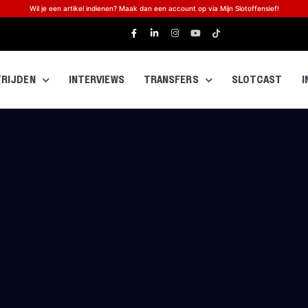
Wil je een artikel indienen? Maak dan een account op via Mijn Slotoffensief!
RIJDEN
INTERVIEWS
TRANSFERS
SLOTCAST
I