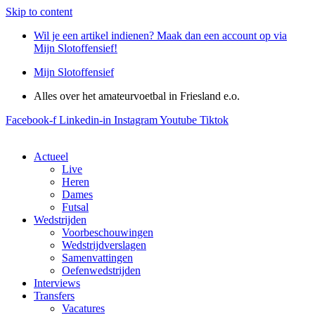
Skip to content
Wil je een artikel indienen? Maak dan een account op via
Mijn Slotoffensief!
Mijn Slotoffensief
Alles over het amateurvoetbal in Friesland e.o.
Facebook-f
Linkedin-in
Instagram
Youtube
Tiktok
Actueel
Live
Heren
Dames
Futsal
Wedstrijden
Voorbeschouwingen
Wedstrijdverslagen
Samenvattingen
Oefenwedstrijden
Interviews
Transfers
Vacatures