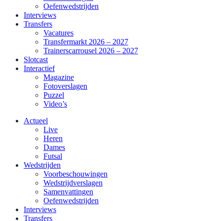
Oefenwedstrijden
Interviews
Transfers
Vacatures
Transfermarkt 2026 – 2027
Trainerscarrousel 2026 – 2027
Slotcast
Interactief
Magazine
Fotoverslagen
Puzzel
Video’s
Actueel
Live
Heren
Dames
Futsal
Wedstrijden
Voorbeschouwingen
Wedstrijdverslagen
Samenvattingen
Oefenwedstrijden
Interviews
Transfers