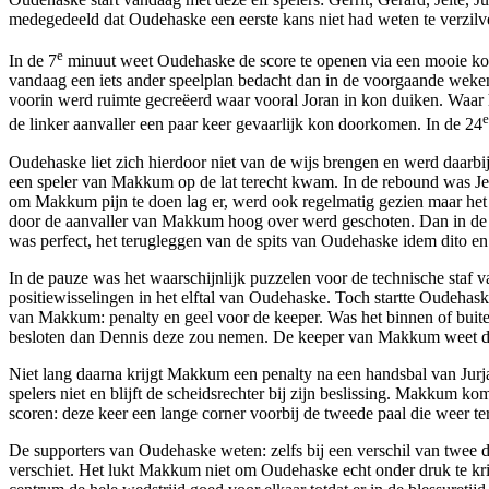
medegedeeld dat Oudehaske een eerste kans niet had weten te verzilv
e
In de 7
minuut weet Oudehaske de score te openen via een mooie kopb
vandaag een iets ander speelplan bedacht dan in de voorgaande weken
voorin werd ruimte gecreëerd waar vooral Joran in kon duiken. Waar
e
de linker aanvaller een paar keer gevaarlijk kon doorkomen. In de 24
Oudehaske liet zich hierdoor niet van de wijs brengen en werd daarbi
een speler van Makkum op de lat terecht kwam. In de rebound was Jens
om Makkum pijn te doen lag er, werd ook regelmatig gezien maar het o
door de aanvaller van Makkum hoog over werd geschoten. Dan in de bl
was perfect, het terugleggen van de spits van Oudehaske idem dito en J
In de pauze was het waarschijnlijk puzzelen voor de technische staf
positiewisselingen in het elftal van Oudehaske. Toch startte Oudehask
van Makkum: penalty en geel voor de keeper. Was het binnen of buit
besloten dan Dennis deze zou nemen. De keeper van Makkum weet de p
Niet lang daarna krijgt Makkum een penalty na een handsbal van Jurjan:
spelers niet en blijft de scheidsrechter bij zijn beslissing. Makkum k
scoren: deze keer een lange corner voorbij de tweede paal die weer t
De supporters van Oudehaske weten: zelfs bij een verschil van twee doe
verschiet. Het lukt Makkum niet om Oudehaske echt onder druk te krij