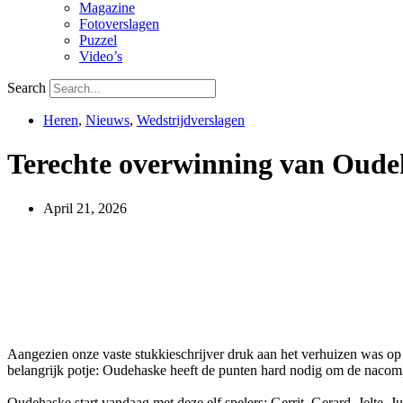
Magazine
Fotoverslagen
Puzzel
Video’s
Search
Heren
,
Nieuws
,
Wedstrijdverslagen
Terechte overwinning van Ou
April 21, 2026
Aangezien onze vaste stukkieschrijver druk aan het verhuizen was o
belangrijk potje: Oudehaske heeft de punten hard nodig om de nacom
Oudehaske start vandaag met deze elf spelers: Gerrit, Gerard, Jelte, J