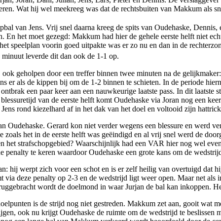
eren. Wat hij wel meekreeg was dat de rechtsbuiten van Makkum als sn
al van Jens. Vrij snel daarna kreeg de spits van Oudehaske, Dennis, e
. En het moet gezegd: Makkum had hier de gehele eerste helft niet ech
 het speelplan voorin goed uitpakte was er zo nu en dan in de rechte
minuut leverde dit dan ook de 1-1 op.
j ook geholpen door een treffer binnen twee minuten na de gelijkmaker: 
 er als de kippen bij om de 1-2 binnen te schieten. In de periode hie
ntbrak een paar keer aan een nauwkeurige laatste pass. In dit laatste 
essuretijd van de eerste helft komt Oudehaske via Joran nog een keer 
ens rond kiezelhard af in het dak van het doel en voltooid zijn hattrick
 van Oudehaske. Gerard kon niet verder wegens een blessure en werd v
e zoals het in de eerste helft was geëindigd en al vrij snel werd de do
en het strafschopgebied? Waarschijnlijk had een VAR hier nog wel eve
enalty te keren waardoor Oudehaske een grote kans om de wedstrijd in
 hij werpt zich voor een schot en is er zelf heilig van overtuigd dat hi
omt via deze penalty op 2-3 en de wedstrijd ligt weer open. Maar net als
eruggebracht wordt de doelmond in waar Jurjan de bal kan inkoppen. Het
lpunten is de strijd nog niet gestreden. Makkum zet aan, gooit wat meer 
gen, ook nu krijgt Oudehaske de ruimte om de wedstrijd te beslissen ma