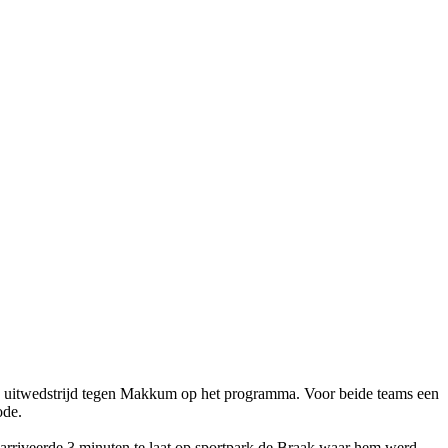
de uitwedstrijd tegen Makkum op het programma. Voor beide teams een
ode.
er arriveerde 3 minuten te laat op sportpark de Braak waar hem werd