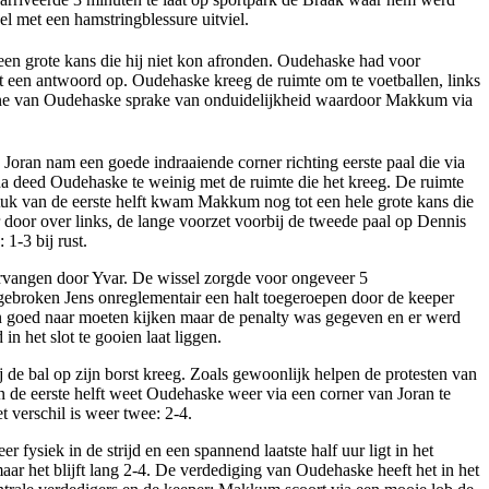
el met een hamstringblessure uitviel.
en grote kans die hij niet kon afronden. Oudehaske had voor
t een antwoord op. Oudehaske kreeg de ruimte om te voetballen, links
rzone van Oudehaske sprake van onduidelijkheid waardoor Makkum via
Joran nam een goede indraaiende corner richting eerste paal die via
rna deed Oudehaske te weinig met de ruimte die het kreeg. De ruimte
stuk van de eerste helft kwam Makkum nog tot een hele grote kans die
door over links, de lange voorzet voorbij de tweede paal op Dennis
: 1-3 bij rust.
ervangen door Yvar. De wissel zorgde voor ongeveer 5
orgebroken Jens onreglementair een halt toegeroepen door de keeper
n goed naar moeten kijken maar de penalty was gegeven en er werd
 het slot te gooien laat liggen.
j de bal op zijn borst kreeg. Zoals gewoonlijk helpen de protesten van
 in de eerste helft weet Oudehaske weer via een corner van Joran te
 verschil is weer twee: 2-4.
fysiek in de strijd en een spannend laatste half uur ligt in het
ar het blijft lang 2-4. De verdediging van Oudehaske heeft het in het