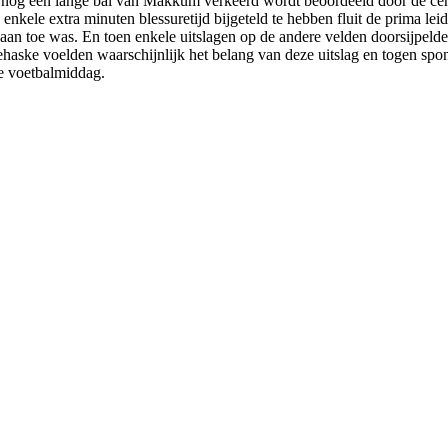
tijd nog een lange bal van Makkum verkeerd wordt beoordeeld door de ce
enkele extra minuten blessuretijd bijgeteld te hebben fluit de prima le
 toe was. En toen enkele uitslagen op de andere velden doorsijpelden b
haske voelden waarschijnlijk het belang van deze uitslag en togen spon
ie voetbalmiddag.