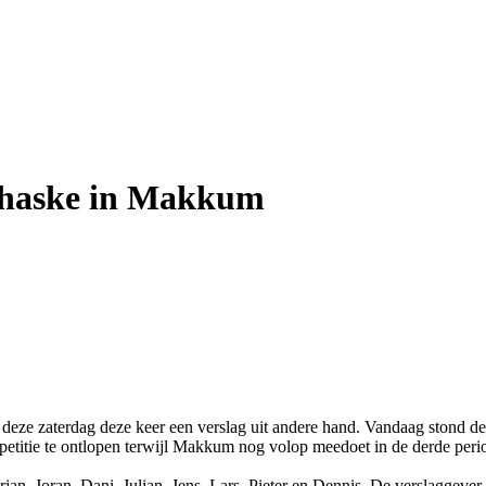
dehaske in Makkum
p deze zaterdag deze keer een verslag uit andere hand. Vandaag stond 
petitie te ontlopen terwijl Makkum nog volop meedoet in de derde peri
urjan, Joran, Dani, Julian, Jens, Lars, Pieter en Dennis. De verslaggev