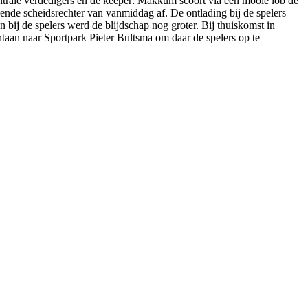
ntrale verdedigers en de keeper: Makkum scoort via een mooie lob de
idende scheidsrechter van vanmiddag af. De ontlading bij de spelers
ij de spelers werd de blijdschap nog groter. Bij thuiskomst in
taan naar Sportpark Pieter Bultsma om daar de spelers op te