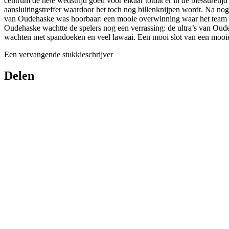
centrum de hele wedstrijd goed voor elkaar totdat er in de blessure
aansluitingstreffer waardoor het toch nog billenknijpen wordt. Na nog 
van Oudehaske was hoorbaar: een mooie overwinning waar het team aan
Oudehaske wachtte de spelers nog een verrassing: de ultra’s van Oude
wachten met spandoeken en veel lawaai. Een mooi slot van een moo
Een vervangende stukkieschrijver
Delen