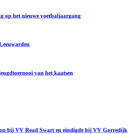
g op het nieuwe voetbaljaargang
 Leeuwarden
 jeugdtoernooi van het kaatsen
gon bij VV Read Swart en eindigde bij VV Gorredijk