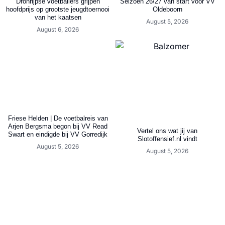
Dronrijpse voetballers grijpen
Seizoen 26/27 van start voor VV
hoofdprijs op grootste jeugdtoernooi
Oldeboorn
van het kaatsen
August 5, 2026
August 6, 2026
Friese Helden | De voetbalreis van
Arjen Bergsma begon bij VV Read
Vertel ons wat jij van
Swart en eindigde bij VV Gorredijk
Slotoffensief.nl vindt
August 5, 2026
August 5, 2026