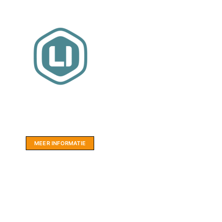
Website sponsor:
LIMBO International: WordPress specialisten uit
hartje Friesland.
MEER INFORMATIE