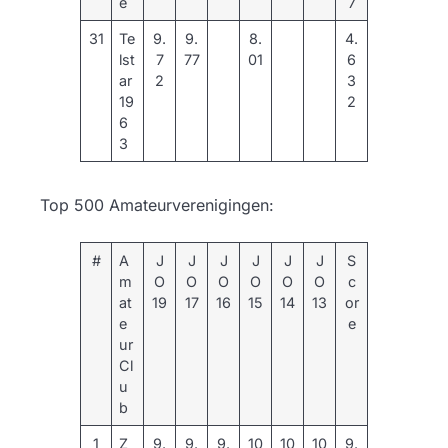
e
7
31
Te
9.
9.
8.
4.
lst
7
77
01
6
ar
2
3
19
2
6
3
Top 500 Amateurverenigingen:
#
A
J
J
J
J
J
J
S
m
O
O
O
O
O
O
c
at
19
17
16
15
14
13
or
e
e
ur
Cl
u
b
1
Z
9.
9.
9.
10
10
10
9.