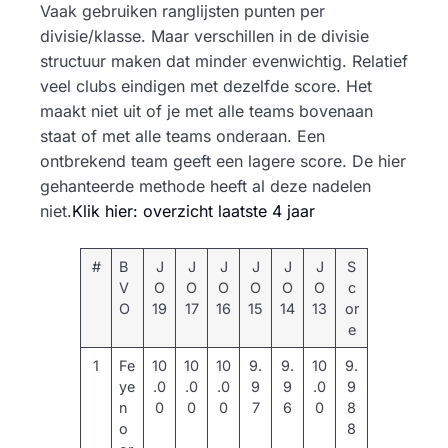
Vaak gebruiken ranglijsten punten per
divisie/klasse. Maar verschillen in de divisie
structuur maken dat minder evenwichtig. Relatief
veel clubs eindigen met dezelfde score. Het
maakt niet uit of je met alle teams bovenaan
staat of met alle teams onderaan. Een
ontbrekend team geeft een lagere score. De hier
gehanteerde methode heeft al deze nadelen
niet.
Klik hier: overzicht laatste 4 jaar
#
B
J
J
J
J
J
J
S
V
O
O
O
O
O
O
c
O
19
17
16
15
14
13
or
e
1
Fe
10
10
10
9.
9.
10
9.
ye
.0
.0
.0
9
9
.0
9
n
0
0
0
7
6
0
8
o
8