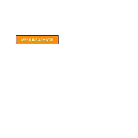
Website sponsor:
LIMBO International: WordPress specialisten uit
hartje Friesland.
MEER INFORMATIE