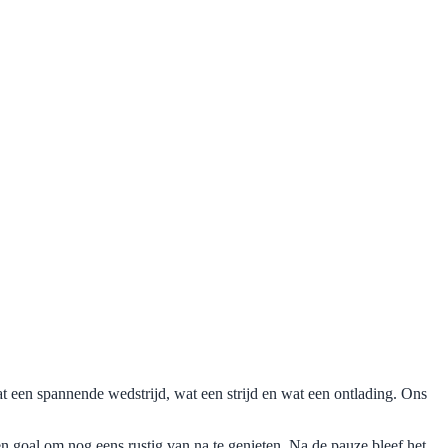
een spannende wedstrijd, wat een strijd en wat een ontlading. Ons
n goal om nog eens rustig van na te genieten. Na de pauze bleef het