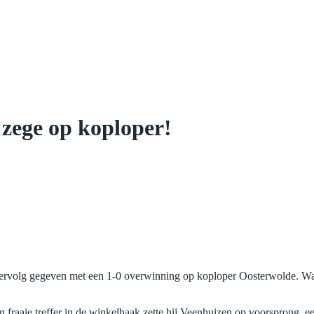
zege op koploper!
ervolg gegeven met een 1-0 overwinning op koploper Oosterwolde. Wat 
 fraaie treffer in de winkelhaak zette hij Veenhuizen op voorsprong, ee