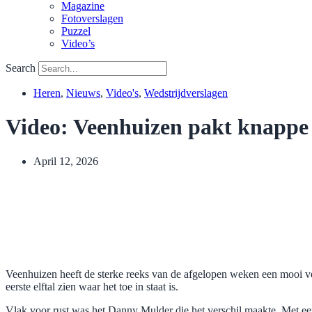
Magazine
Fotoverslagen
Puzzel
Video’s
Search
Heren
,
Nieuws
,
Video's
,
Wedstrijdverslagen
Video: Veenhuizen pakt knappe 
April 12, 2026
Veenhuizen heeft de sterke reeks van de afgelopen weken een mooi v
eerste elftal zien waar het toe in staat is.
Vlak voor rust was het Danny Mulder die het verschil maakte. Met een