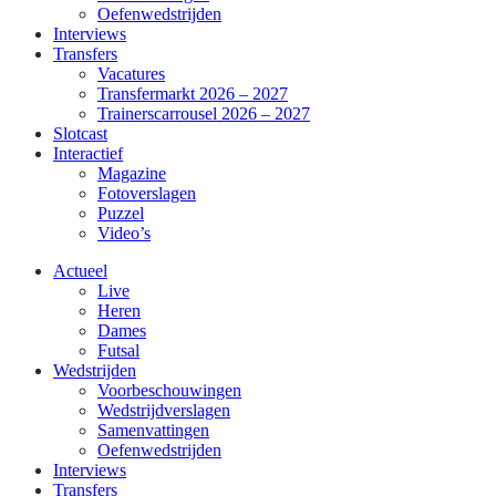
Oefenwedstrijden
Interviews
Transfers
Vacatures
Transfermarkt 2026 – 2027
Trainerscarrousel 2026 – 2027
Slotcast
Interactief
Magazine
Fotoverslagen
Puzzel
Video’s
Actueel
Live
Heren
Dames
Futsal
Wedstrijden
Voorbeschouwingen
Wedstrijdverslagen
Samenvattingen
Oefenwedstrijden
Interviews
Transfers