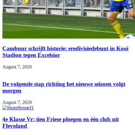
Cambuur schrijft historie: eredivisiedebuut in Kooi
Stadion tegen Excelsior
August 7, 2026
De volgende stap richting het nieuwe seizoen volgt
morgen
August 7, 2026
4e Klasse Vr: tien Friese ploegen en één club uit
Flevoland