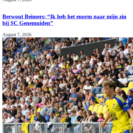
Berwout Beimers: “Ik heb het enorm naar mijn zin
bij SC Genemuiden”
August 7, 2026